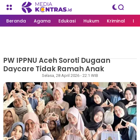
Beranda
Agama
Edukasi
Hukum
Kriminal
Li
PW IPPNU Aceh Soroti Dugaan
MEDIAKONTRAS.ID
/
ACEH
Daycare Tidak Ramah Anak
Rapian
Selasa, 28 April 2026 - 22:1 WIB