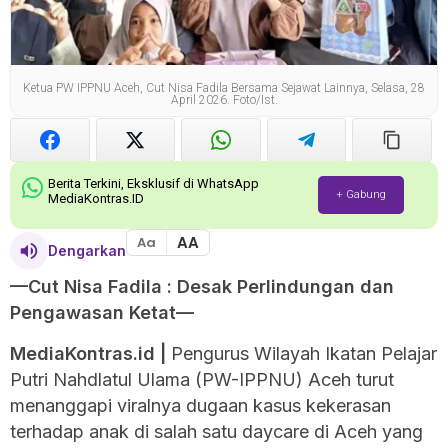
Ketua PW IPPNU Aceh, Cut Nisa Fadila Bersama Sejawat Lainnya, Selasa, 28
April 2026. Foto/ist.
Berita Terkini, Eksklusif di WhatsApp
+ Gabung
MediaKontras.ID
AA
Aa
Dengarkan
—Cut Nisa Fadila : Desak Perlindungan dan
Pengawasan Ketat—
MediaKontras.id |
Pengurus Wilayah Ikatan Pelajar
Putri Nahdlatul Ulama (PW-IPPNU) Aceh turut
menanggapi viralnya dugaan kasus kekerasan
terhadap anak di salah satu daycare di Aceh yang