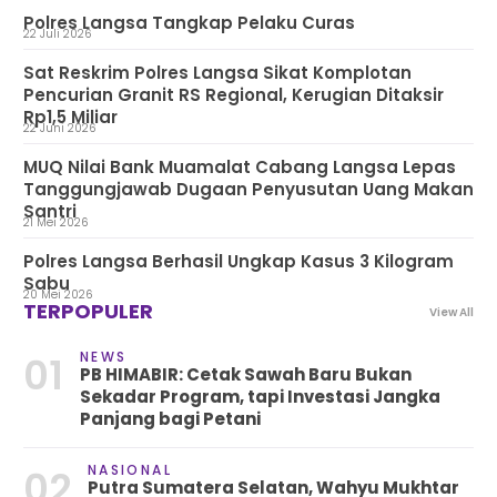
Polres Langsa Tangkap Pelaku Curas
22 Juli 2026
Sat Reskrim Polres Langsa Sikat Komplotan
Pencurian Granit RS Regional, Kerugian Ditaksir
Rp1,5 Miliar
22 Juni 2026
MUQ Nilai Bank Muamalat Cabang Langsa Lepas
Tanggungjawab Dugaan Penyusutan Uang Makan
Santri
21 Mei 2026
Polres Langsa Berhasil Ungkap Kasus 3 Kilogram
Sabu
20 Mei 2026
TERPOPULER
View All
NEWS
01
PB HIMABIR: Cetak Sawah Baru Bukan
Sekadar Program, tapi Investasi Jangka
Panjang bagi Petani
NASIONAL
02
Putra Sumatera Selatan, Wahyu Mukhtar