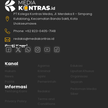
PT Kolega Kontras Media, Jl. Merdeka II – Simpang
Kutablang, Kecamatan Banda Sakti, Kota
Lhokseumawe.
Phone: +62 823-0405-7148
redaksi@mediakontras.id
Ikuti Kami
Kanal
Beranda
Agama
Edukasi
Hukum
Kriminal
Liputan Khusus
News
opini
Organisasi
Politik
Pemerintah
Sejarah
Informasi
Pedoman Media
Tentang Kami
Redaksi
Siber
Terms and
Privacy Policy
Conditions