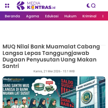
Beranda
Agama
Edukasi
Hukum
Kriminal
Li
MUQ Nilai Bank Muamalat Cabang
MEDIAKONTRAS.ID
/
AGAMA
Langsa Lepas Tanggungjawab
Dugaan Penyusutan Uang Makan
Santri
Rapian
Kamis, 21 Mei 2026 - 15:1 WIB