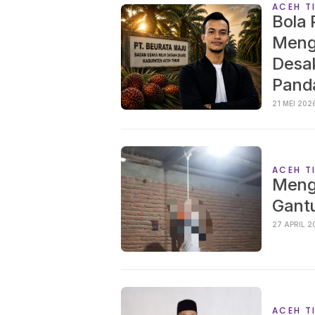
ACEH T
‎Bola
Meng
Desa
21 MEI 20
ACEH T
Meng
Gantu
27 AP
ACEH T