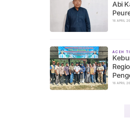
Abi K
Peure
16 APR
ACEH T
Kebu
Regio
Pengo
16 APR