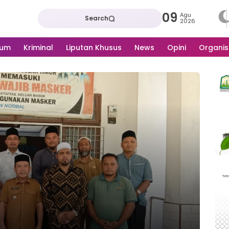
09
Agu
Search
2026
kum
Kriminal
Liputan Khusus
News
Opini
Organis
ACE
Ku