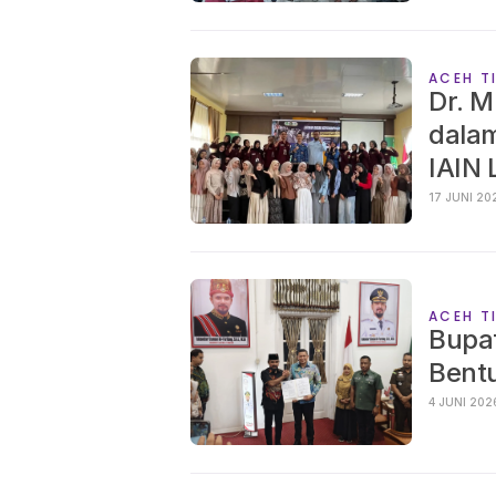
ACEH T
Dr. M
dala
IAIN
17 JUNI
ACEH T
Bupa
Bent
4 JUNI 20