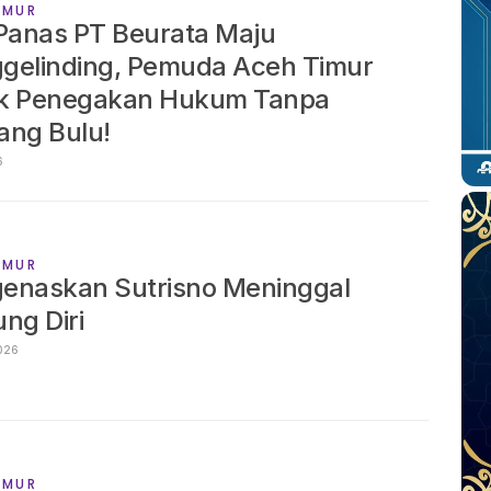
IMUR
 Panas PT Beurata Maju
gelinding, Pemuda Aceh Timur
k Penegakan Hukum Tanpa
26
IMUR
enaskan Sutrisno Meninggal
ng Diri
RIL 2026
IMUR