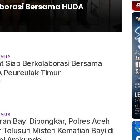
aborasi Bersama HUDA
Te
A
RAPI
IMUR
 Siap Berkolaborasi Bersama
 Peureulak Timur
2026
IMUR
an Bayi Dibongkar, Polres Aceh
 Telusuri Misteri Kematian Bayi di
ai Arakundo