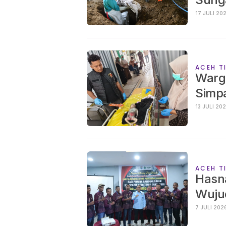
17 JULI 
ACEH T
Warg
Simpa
13 JULI 2
ACEH T
Hasn
Wuju
7 JULI 20