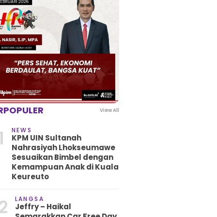
RPOPULER
View All
NEWS
1
KPM UIN Sultanah
Nahrasiyah Lhokseumawe
Sesuaikan Bimbel dengan
Kemampuan Anak di Kuala
Keureuto
LANGSA
2
Jeffry – Haikal
Semarakkan Car Free Day