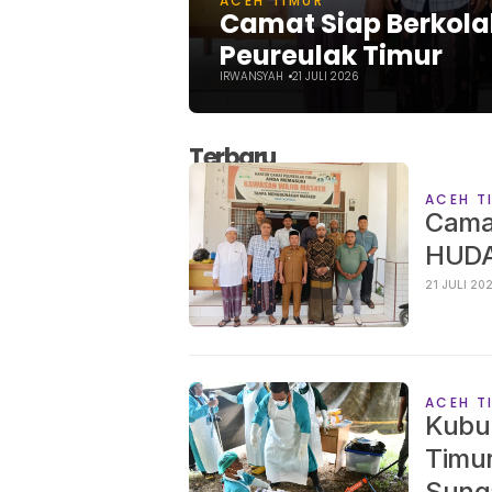
ACEH TIMUR
Camat Siap Berkol
Peureulak Timur
IRWANSYAH
21 JULI 2026
Terbaru
ACEH T
Camat
HUDA
21 JULI 
ACEH T
Kubur
Timur
Sung