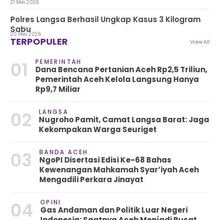
21 Mei 2026
Polres Langsa Berhasil Ungkap Kasus 3 Kilogram
Sabu
20 Mei 2026
TERPOPULER
View All
PEMERINTAH
01
Dana Bencana Pertanian Aceh Rp2,5 Triliun,
Pemerintah Aceh Kelola Langsung Hanya
Rp9,7 Miliar
LANGSA
02
Nugroho Pamit, Camat Langsa Barat: Jaga
Kekompakan Warga Seuriget
BANDA ACEH
03
NgoPI Disertasi Edisi Ke-68 Bahas
Kewenangan Mahkamah Syar’iyah Aceh
Mengadili Perkara Jinayat
OPINI
04
Gas Andaman dan Politik Luar Negeri
Indonesia: Saatnya Aceh Menjadi Pusat