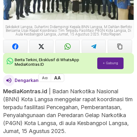
Sekdakot Langsa, Suhartini Didampingi Kepala BNN Langsa, M Dahlan Berfoto
Bersama Usai Rapat Koordinasi Tim Terpadu Fasilitasi P4GN Kota Langsa, Di
Aula Kesbangpol Langsa, Jumat, 15 Agustus 2025. Foto/Rapian.
Berita Terkini, Eksklusif di WhatsApp
+ Gabung
MediaKontras.ID
AA
Aa
Dengarkan
MediaKontras.id
| Badan Narkotika Nasional
(BNN) Kota Langsa menggelar rapat koordinasi tim
terpadu fasilitasi Pencegahan, Pemberantasan,
Penyalahgunaan dan Peredaran Gelap Narkotika
(P4GN) Kota Langsa, di aula Kesbangpol Langsa,
Jumat, 15 Agustus 2025.