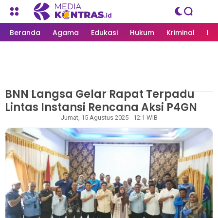
Beranda
Agama
Edukasi
Hukum
Kriminal
Li
BNN Langsa Gelar Rapat Terpadu
MEDIAKONTRAS.ID
/
LANGSA
Lintas Instansi Rencana Aksi P4GN
Rapian
Jumat, 15 Agustus 2025 - 12:1 WIB