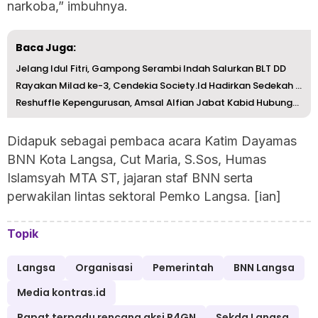
narkoba,” imbuhnya.
Baca Juga:
Jelang Idul Fitri, Gampong Serambi Indah Salurkan BLT DD
Rayakan Milad ke-3, Cendekia Society.Id Hadirkan Sedekah ...
Reshuffle Kepengurusan, Amsal Alfian Jabat Kabid Hubungan...
Didapuk sebagai pembaca acara Katim Dayamas
BNN Kota Langsa, Cut Maria, S.Sos, Humas
Islamsyah MTA ST, jajaran staf BNN serta
perwakilan lintas sektoral Pemko Langsa. [ian]
Topik
Langsa
Organisasi
Pemerintah
BNN Langsa
Media kontras.id
Rapat terpadu rencana aksi P4GN
Sekda Langsa