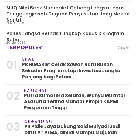
MUQ Nilai Bank Muamalat Cabang Langsa Lepas
Tanggungjawab Dugaan Penyusutan Uang Makan
Santri
21 Mei 2026
Polres Langsa Berhasil Ungkap Kasus 3 Kilogram
Sabu
20 Mei 2026
TERPOPULER
View All
NEWS
01
PB HIMABIR: Cetak Sawah Baru Bukan
Sekadar Program, tapi Investasi Jangka
Panjang bagi Petani
NASIONAL
02
Putra Sumatera Selatan, Wahyu Mukhtar
Asafurla Terima Mandat Pimpin KAPMI
Perguruan Tinggi
ORGANISASI
03
PII Pidie Jaya Dukung Said Mulyadi Jadi
Dirut PT PEMA, Dinilai Mampu Majukan