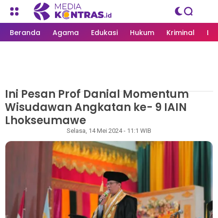
Beranda
Agama
Edukasi
Hukum
Kriminal
Li
Ini Pesan Prof Danial Momentum
MEDIAKONTRAS.ID
/
LHOKSEUMAWE
Wisudawan Angkatan ke- 9 IAIN
Lhokseumawe
Redaksi
Selasa, 14 Mei 2024 - 11:1 WIB