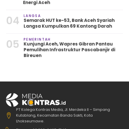
Energi Aceh
LANGSA
04
Semarak HUT ke-53, Bank Aceh Syariah
Langsa Kumpulkan 69 Kantong Darah
PEMERINTAH
05
Kunjungi Aceh, Wapres Gibran Pantau
Pemulihan Infrastruktur Pascabanjir di
Bireuen
PT Kolega Kontras Media, Jl. Merdeka II – Simpang
Kutablang, Kecamatan Banda Sakti, Kota
Lhokseumawe.