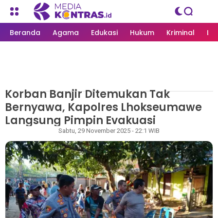
Beranda
Agama
Edukasi
Hukum
Kriminal
Li
Korban Banjir Ditemukan Tak
MEDIAKONTRAS.ID
/
NASIONAL
Bernyawa, Kapolres Lhokseumawe
Langsung Pimpin Evakuasi
Redaksi
Sabtu, 29 November 2025 - 22:1 WIB