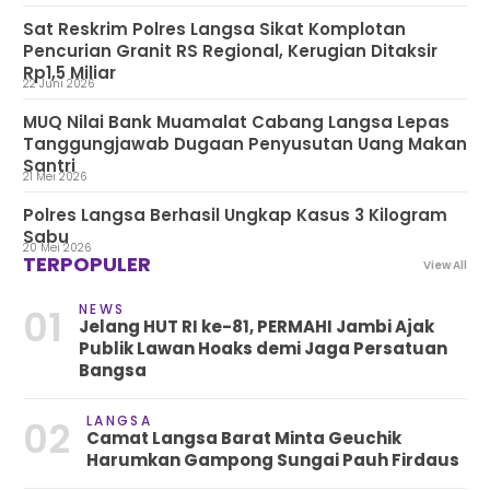
Sat Reskrim Polres Langsa Sikat Komplotan
Pencurian Granit RS Regional, Kerugian Ditaksir
Rp1,5 Miliar
22 Juni 2026
MUQ Nilai Bank Muamalat Cabang Langsa Lepas
Tanggungjawab Dugaan Penyusutan Uang Makan
Santri
21 Mei 2026
Polres Langsa Berhasil Ungkap Kasus 3 Kilogram
Sabu
20 Mei 2026
TERPOPULER
View All
NEWS
01
Jelang HUT RI ke-81, PERMAHI Jambi Ajak
Publik Lawan Hoaks demi Jaga Persatuan
Bangsa
LANGSA
02
Camat Langsa Barat Minta Geuchik
Harumkan Gampong Sungai Pauh Firdaus