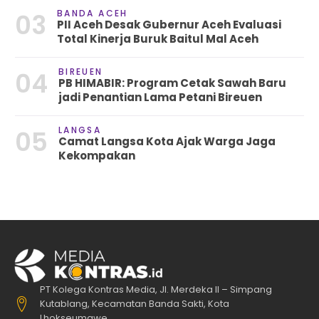
BANDA ACEH
03
PII Aceh Desak Gubernur Aceh Evaluasi
Total Kinerja Buruk Baitul Mal Aceh
BIREUEN
04
PB HIMABIR: Program Cetak Sawah Baru
jadi Penantian Lama Petani Bireuen
LANGSA
05
Camat Langsa Kota Ajak Warga Jaga
Kekompakan
PT Kolega Kontras Media, Jl. Merdeka II – Simpang
Kutablang, Kecamatan Banda Sakti, Kota
Lhokseumawe.