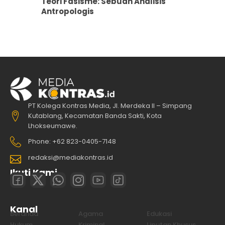
Teori Fasisme: Sebuah Analisis
Antropologis
PT Kolega Kontras Media, Jl. Merdeka II – Simpang
Kutablang, Kecamatan Banda Sakti, Kota
Lhokseumawe.
Phone: +62 823-0405-7148
redaksi@mediakontras.id
Ikuti Kami
Kanal
Beranda
Agama
Edukasi
Hukum
Kriminal
Liputan Khusus