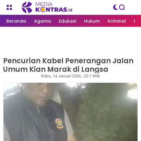
Beranda
Agama
Edukasi
Hukum
Kriminal
Li
Pencurian Kabel Penerangan Jalan
MEDIAKONTRAS.ID
/
KRIMINAL
Umum Kian Marak di Langsa
Rapian
Rabu, 14 Januari 2026 - 22:1 WIB