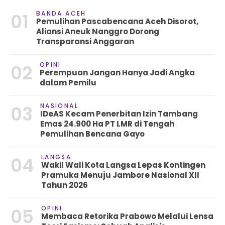
BANDA ACEH
01
Pemulihan Pascabencana Aceh Disorot,
Aliansi Aneuk Nanggro Dorong
Transparansi Anggaran
OPINI
02
Perempuan Jangan Hanya Jadi Angka
dalam Pemilu
NASIONAL
03
IDeAS Kecam Penerbitan Izin Tambang
Emas 24.900 Ha PT LMR di Tengah
Pemulihan Bencana Gayo
LANGSA
04
Wakil Wali Kota Langsa Lepas Kontingen
Pramuka Menuju Jambore Nasional XII
Tahun 2026
OPINI
05
Membaca Retorika Prabowo Melalui Lensa