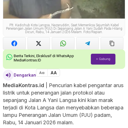
Plt. Kadishub Kota Langsa, Nazaruddin, Saat Memeriksa Sejumlah Kabel
Penerangan Jalan Umum (PJU) Di Sepanjang Jalan A Yani Sudah Pada Hilang
Dicuri, Rabu, 14 Januari 2026 Malam. Foto/Rapian.
Berita Terkini, Eksklusif di WhatsApp
+ Gabung
MediaKontras.ID
AA
Aa
Dengarkan
MediaKontras.id
| Pencurian kabel pengantar arus
listrik untuk penerangan jalan protokol atau
sepanjang Jalan A Yani Langsa kini kian marak
terjadi di Kota Langsa dan menyebabkan beberapa
lampu Penerangan Jalan Umum (PJU) padam,
Rabu, 14 Januari 2026 malam.