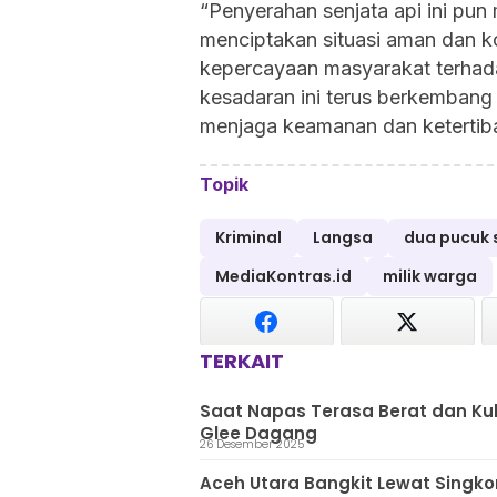
“Penyerahan senjata api ini pu
menciptakan situasi aman dan k
kepercayaan masyarakat terhada
kesadaran ini terus berkemban
menjaga keamanan dan ketertib
Topik
Kriminal
Langsa
dua pucuk 
MediaKontras.id
milik warga
TERKAIT
Saat Napas Terasa Berat dan Kul
Glee Dagang
26 Desember 2025
Aceh Utara Bangkit Lewat Singk