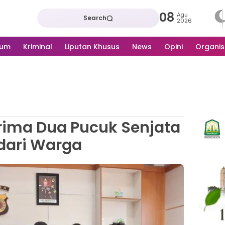
08
Agu
Search
2026
kum
Kriminal
Liputan Khusus
News
Opini
Organis
erima Dua Pucuk Senjata
 dari Warga