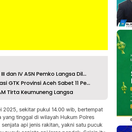
II dan IV ASN Pemko Langsa Dil...
i GTK Provinsi Aceh Sabet 11 Pe...
-AM Tirta Keumuneng Langsa
 2025, sekitar pukul 14.00 wib, bertempat
a yang tinggal di wilayah Hukum Polres
njata api jenis rakitan, yakni satu pucuk