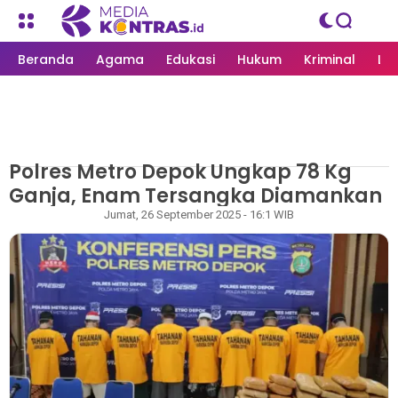
Beranda
Agama
Edukasi
Hukum
Kriminal
Li
Polres Metro Depok Ungkap 78 Kg
MEDIAKONTRAS.ID
/
NASIONAL
Ganja, Enam Tersangka Diamankan
Redaksi
Jumat, 26 September 2025 - 16:1 WIB