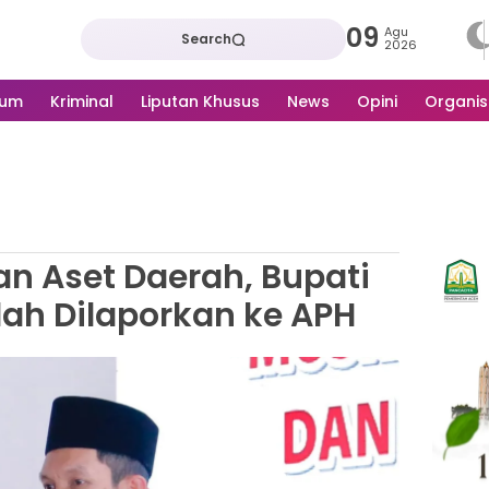
09
Agu
Search
2026
kum
Kriminal
Liputan Khusus
News
Opini
Organis
an Aset Daerah, Bupati
lah Dilaporkan ke APH