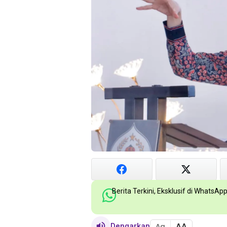
Berita Terkini, Eksklusif di WhatsAp
AA
Dengarkan
Aa