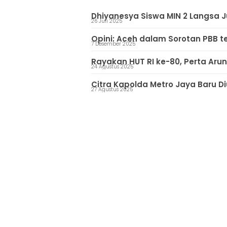
Dhiyanesya Siswa MIN 2 Langsa J
26 Juli 2025
Opini: Aceh dalam Sorotan PBB te
7 Desember 2025
Rayakan HUT RI ke-80, Perta Aru
24 Agustus 2025
Citra Kapolda Metro Jaya Baru D
27 Agustus 2025