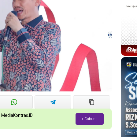
p MediaKontras.ID
+ Gabung