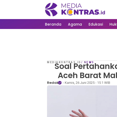
Beranda
Agama
Edukasi
Hu
MEDIAKONTRAS.ID
Soal Pertahank
/
NEWS
Aceh Barat Ma
Redaksi
- Kamis, 26 Juni 2025 - 15:1 WIB