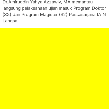
Dr.Amiruddin Yahya Azzawiy, MA memantau
langsung pelaksanaan ujian masuk Program Doktor
(S3) dan Program Magister (S2) Pascasarjana IAIN
Langsa.