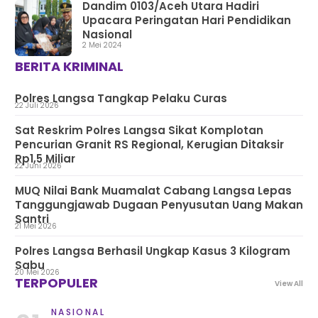
Dandim 0103/Aceh Utara Hadiri
Upacara Peringatan Hari Pendidikan
Nasional
2 Mei 2024
BERITA KRIMINAL
Polres Langsa Tangkap Pelaku Curas
22 Juli 2026
Sat Reskrim Polres Langsa Sikat Komplotan
Pencurian Granit RS Regional, Kerugian Ditaksir
Rp1,5 Miliar
22 Juni 2026
MUQ Nilai Bank Muamalat Cabang Langsa Lepas
Tanggungjawab Dugaan Penyusutan Uang Makan
Santri
21 Mei 2026
Polres Langsa Berhasil Ungkap Kasus 3 Kilogram
Sabu
20 Mei 2026
TERPOPULER
View All
NASIONAL