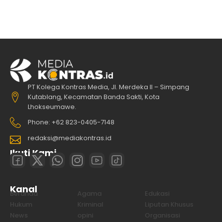
PT Kolega Kontras Media, Jl. Merdeka II – Simpang
Kutablang, Kecamatan Banda Sakti, Kota
Lhokseumawe.
Phone: +62 823-0405-7148
redaksi@mediakontras.id
Ikuti Kami
Kanal
Beranda
Agama
Edukasi
Hukum
Kriminal
Liputan Khusus
News
opini
Organisasi