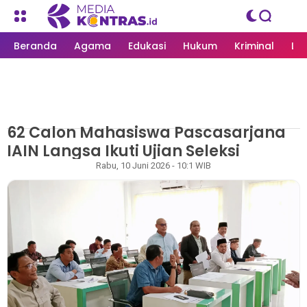
Beranda
Agama
Edukasi
Hukum
Kriminal
Li
62 Calon Mahasiswa Pascasarjana
MEDIAKONTRAS.ID
/
LANGSA
IAIN Langsa Ikuti Ujian Seleksi
Rapian
Rabu, 10 Juni 2026 - 10:1 WIB