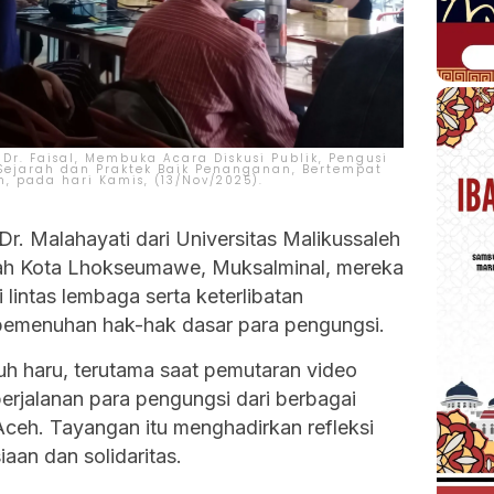
. Faisal, Membuka Acara Diskusi Publik, Pengusi
Sejarah dan Praktek Baik Penanganan, Bertempat
, pada hari Kamis, (13/Nov/2025).
Dr. Malahayati dari Universitas Malikussaleh
tah Kota Lhokseumawe, Muksalminal, mereka
lintas lembaga serta keterlibatan
emenuhan hak-hak dasar para pengungsi.
h haru, terutama saat pemutaran video
erjalanan para pengungsi dari berbagai
Aceh. Tayangan itu menghadirkan refleksi
aan dan solidaritas.