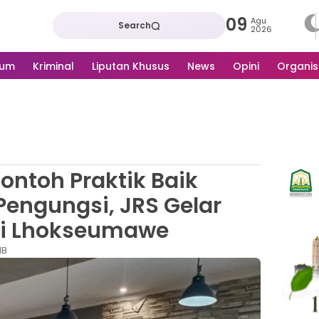
09
Agu
Search
2026
kum
Kriminal
Liputan Khusus
News
Opini
Organis
ontoh Praktik Baik
engungsi, JRS Gelar
di Lhokseumawe
IB