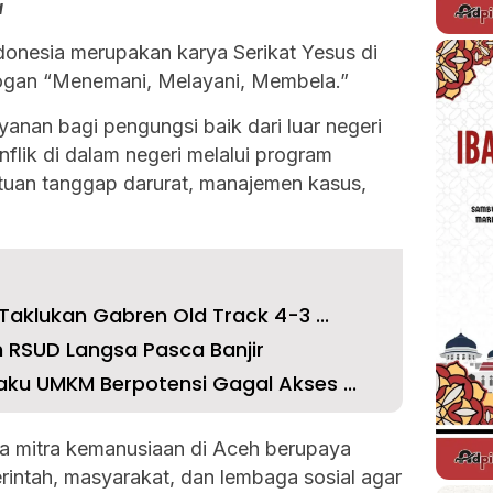
a
donesia merupakan karya Serikat Yesus di
ogan “Menemani, Melayani, Membela.”
anan bagi pengungsi baik dari luar negeri
lik di dalam negeri melalui program
ntuan tanggap darurat, manajemen kasus,
Taklukan Gabren Old Track 4-3 ...
n RSUD Langsa Pasca Banjir
ku UMKM Berpotensi Gagal Akses ...
ma mitra kemanusiaan di Aceh berupaya
rintah, masyarakat, dan lembaga sosial agar