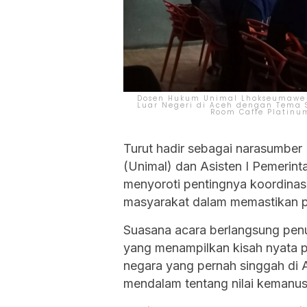
Dosen Hukum Unimal Lhokseumawe Dr
Luar Negeri di Aceh dengan Tema 
Room Caffe Platinum
Turut hadir sebagai narasumber 
(Unimal) dan Asisten I Pemerin
menyoroti pentingnya koordinasi 
masyarakat dalam memastikan p
Suasana acara berlangsung penu
yang menampilkan kisah nyata p
negara yang pernah singgah di 
mendalam tentang nilai kemanusi