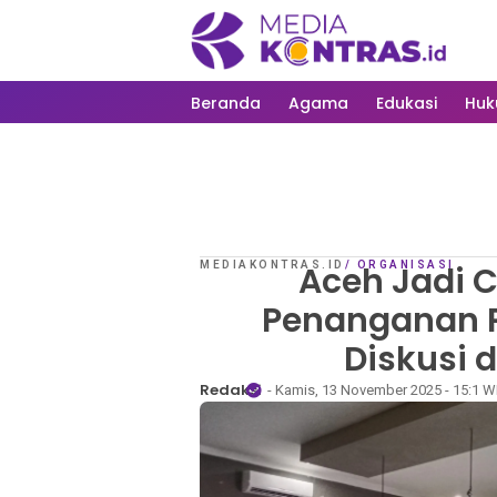
Beranda
Agama
Edukasi
Hu
MEDIAKONTRAS.ID
Aceh Jadi C
/
ORGANISASI
Penanganan P
Diskusi 
Redaksi
- Kamis, 13 November 2025 - 15:1 W