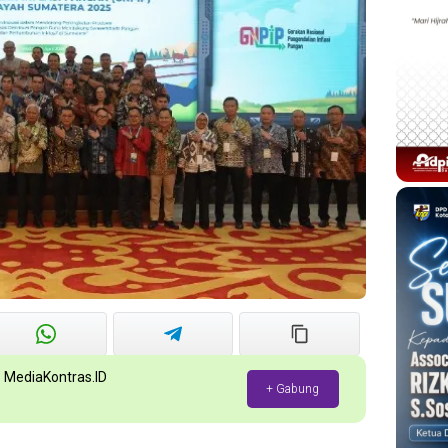
p MediaKontras.ID
+ Gabung