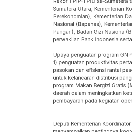
Rakor TPIP-TPID se-Sumatera ta
Sumatera Utara, Kementerian K
Perekonomian), Kementerian Da
Nasional (Bapanas), Kementeri
Pangan), Badan Gizi Nasiona (B
perwakilan Bank Indonesia serta
Upaya penguatan program GNPIP 
1) penguatan produktivitas pert
pasokan dan efisiensi rantai pa
untuk kelancaran distribusi pa
program Makan Bergizi Gratis (
daerah dalam meningkatkan ketah
pembayaran pada kegiatan opera
Deputi Kementerian Koordinator
menyampaikan pentingnya koordi