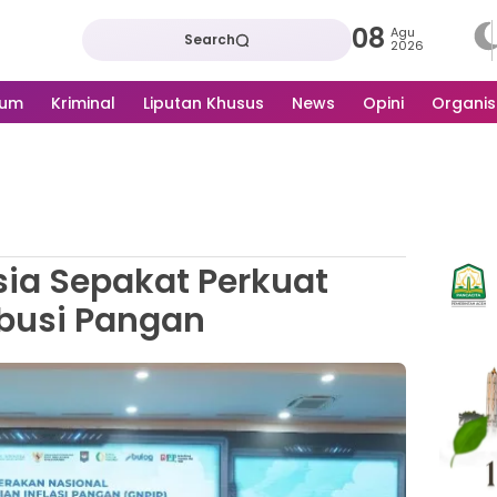
08
Agu
Search
2026
kum
Kriminal
Liputan Khusus
News
Opini
Organis
ia Sepakat Perkuat
ibusi Pangan