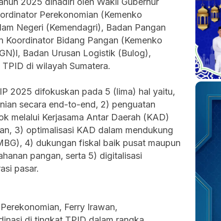
hun 2025 dihadiri oleh Wakil Gubernur
oordinator Perekonomian (Kemenko
lam Negeri (Kemendagri), Badan Pangan
an Koordinator Bidang Pangan (Kemenko
GN)l, Badan Urusan Logistik (Bulog),
 TPID di wilayah Sumatera.
2025 difokuskan pada 5 (lima) hal yaitu,
anian secara end-to-end, 2) penguatan
sok melalui Kerjasama Antar Daerah (KAD)
ngan, 3) optimalisasi KAD dalam mendukung
MBG), 4) dukungan fiskal baik pusat maupun
anan pangan, serta 5) digitalisasi
si pasar.
 Perekonomian, Ferry Irawan,
nasi di tingkat TPID dalam rangka