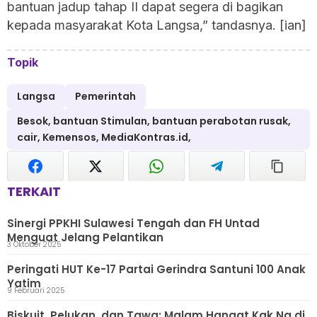
bantuan jadup tahap II dapat segera di bagikan
kepada masyarakat Kota Langsa,” tandasnya. [ian]
Topik
Langsa
Pemerintah
Besok, bantuan Stimulan, bantuan perabotan rusak,
cair, Kemensos, MediaKontras.id,
TERKAIT
Sinergi PPKHI Sulawesi Tengah dan FH Untad
Menguat Jelang Pelantikan
3 Oktober 2025
Peringati HUT Ke-17 Partai Gerindra Santuni 100 Anak
Yatim
9 Februari 2025
Biskuit, Pelukan, dan Tawa: Malam Hangat Kak Na di