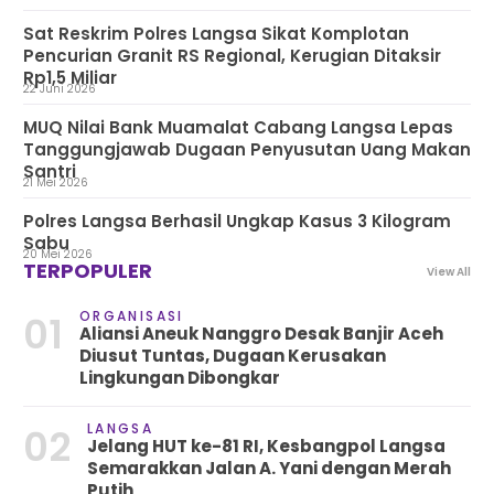
Sat Reskrim Polres Langsa Sikat Komplotan
Pencurian Granit RS Regional, Kerugian Ditaksir
Rp1,5 Miliar
22 Juni 2026
MUQ Nilai Bank Muamalat Cabang Langsa Lepas
Tanggungjawab Dugaan Penyusutan Uang Makan
Santri
21 Mei 2026
Polres Langsa Berhasil Ungkap Kasus 3 Kilogram
Sabu
20 Mei 2026
TERPOPULER
View All
ORGANISASI
01
Aliansi Aneuk Nanggro Desak Banjir Aceh
Diusut Tuntas, Dugaan Kerusakan
Lingkungan Dibongkar
LANGSA
02
Jelang HUT ke-81 RI, Kesbangpol Langsa
Semarakkan Jalan A. Yani dengan Merah
Putih