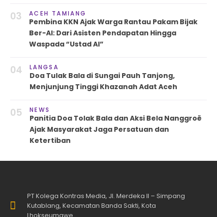
ACEH TAMIANG
03
Pembina KKN Ajak Warga Rantau Pakam Bijak
Ber-AI: Dari Asisten Pendapatan Hingga
Waspada “Ustad AI”
LANGSA
04
Doa Tulak Bala di Sungai Pauh Tanjong,
Menjunjung Tinggi Khazanah Adat Aceh
NEWS
05
Panitia Doa Tolak Bala dan Aksi Bela Nanggroë
Ajak Masyarakat Jaga Persatuan dan
Ketertiban
PT Kolega Kontras Media, Jl. Merdeka II – Simpang
Kutablang, Kecamatan Banda Sakti, Kota
Lhokseumawe.