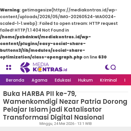
Warning
: getimagesize(https://mediakontras.id/wp-
content/uploads/2026/05/IMG-20260524-WA0024-
scaled-1-1.webp): Failed to open stream: HTTP request
failed! HTTP/1.1 404 Not Found in
/home/pzbdnkwl/mediakontras.id/wp-
content/plugins/easy-social-share-
buttons3/lib/modules/social-share-
optimization/class-opengraph.php
on line
630
Beranda
Agama
Edukasi
Hukum
Kriminal
Li
Buka HARBA PII ke-79,
MEDIAKONTRAS.ID
/
NASIONAL
Wamenkomdigi Nezar Patria Dorong
Pelajar Islam jadi Katalisator
Transformasi Digital Nasional
Redaksi
Minggu, 24 Mei 2026 - 13:1 WIB