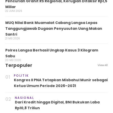
Pencurian Granit RS Regional, Kerugian Ditaksir Rp1,5
Miliar
22 JUNI 2026
MUQ Nilai Bank Muamalat Cabang Langsa Lepas
Tanggungjawab Dugaan Penyusutan Uang Makan
Santri
21 MEI 2026
Polres Langsa Berhasil Ungkap Kasus 3 Kilogram
Sabu
20 MEI 2026
Terpopuler
View All
POLITIK
01
Kongres II PNA Tetapkan Misbahul Munir sebagai
Ketua Umum Periode 2026–2031
NASIONAL
02
Dari Kredit hingga Digital, BNI Bukukan Laba
Rp10,8 Triliun