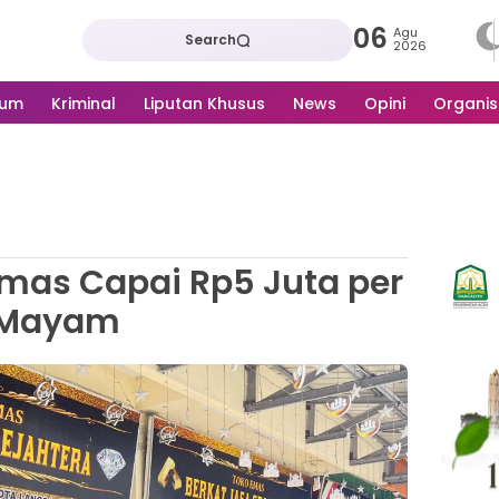
06
Agu
Search
2026
kum
Kriminal
Liputan Khusus
News
Opini
Organis
mas Capai Rp5 Juta per
Mayam