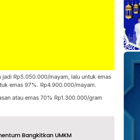
 jadi Rp
5.050.000
/mayam, lalu untuk emas
tuk emas 97%. Rp
4.900.000
/mayam.
iasan atau emas 70% Rp
1.300.000
/gram
omentum Bangkitkan UMKM