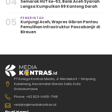
04
Semarak HUT ke-53, Bank Aceh Syariah
Langsa Kumpulkan 69 Kantong Darah
PEMERINTAH
05
Kunjungi Aceh, Wapres Gibran Pantau
Pemulihan Infrastruktur Pascabanjir di
Bireuen
PT Kolega Kontras Media, Jl. Merdeka II – Simpang
Kutablang, Kecamatan Banda Sakti, Kota
Lhokseumawe.
Phone: +62 823-0405-7148
redaksi@mediakontras.id