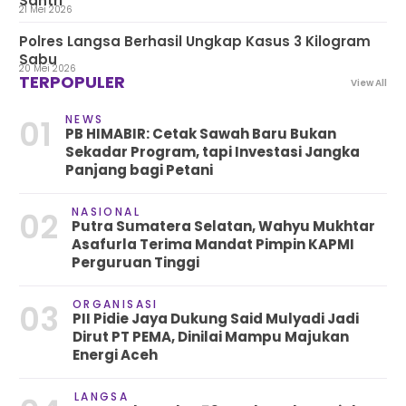
Santri
21 Mei 2026
Polres Langsa Berhasil Ungkap Kasus 3 Kilogram
Sabu
20 Mei 2026
TERPOPULER
View All
NEWS
01
PB HIMABIR: Cetak Sawah Baru Bukan
Sekadar Program, tapi Investasi Jangka
Panjang bagi Petani
NASIONAL
02
Putra Sumatera Selatan, Wahyu Mukhtar
Asafurla Terima Mandat Pimpin KAPMI
Perguruan Tinggi
ORGANISASI
03
PII Pidie Jaya Dukung Said Mulyadi Jadi
Dirut PT PEMA, Dinilai Mampu Majukan
Energi Aceh
LANGSA