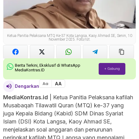
Ketua Panitia Pelaksana MTQ Ke-37 Kota Langsa, Kaoy Ahmad SE, Senin, 10
November 2025. Foto/ist.
Berita Terkini, Eksklusif di WhatsApp
+ Gabung
MediaKontras.ID
AA
Aa
Dengarkan
MediaKontras.id
| Ketua Panitia Pelaksana kafilah
Musabaqah Tilawatil Quran (MTQ) ke-37 yang
juga Kepala Bidang (Kabid) SDM Dinas Syariat
Islam (DSI) Kota Langsa, Kaoy Ahmad SE,
menjelaskan soal anggaran dan penurunan
peringkat kafilah MTQ Langsa yang mengalami