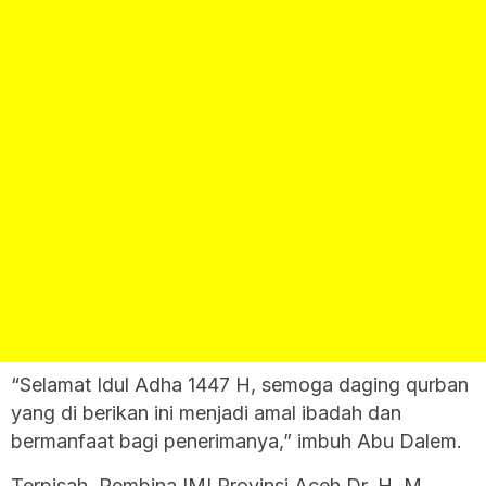
“Selamat Idul Adha 1447 H, semoga daging qurban
yang di berikan ini menjadi amal ibadah dan
bermanfaat bagi penerimanya,” imbuh Abu Dalem.
Terpisah, Pembina IMI Provinsi Aceh Dr. H. M.