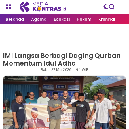
Beranda
Agama
Edukasi
Hukum
Kriminal
Li
IMI Langsa Berbagi Daging Qurban
MEDIAKONTRAS.ID
/
LANGSA
Momentum Idul Adha
Rapian
Rabu, 27 Mei 2026 - 19:1 WIB