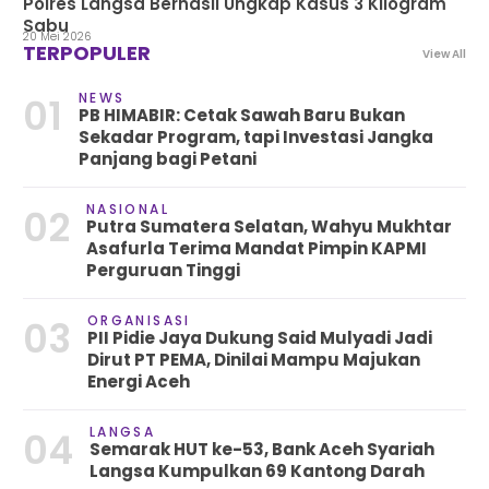
Polres Langsa Berhasil Ungkap Kasus 3 Kilogram
Sabu
20 Mei 2026
TERPOPULER
View All
NEWS
01
PB HIMABIR: Cetak Sawah Baru Bukan
Sekadar Program, tapi Investasi Jangka
Panjang bagi Petani
NASIONAL
02
Putra Sumatera Selatan, Wahyu Mukhtar
Asafurla Terima Mandat Pimpin KAPMI
Perguruan Tinggi
ORGANISASI
03
PII Pidie Jaya Dukung Said Mulyadi Jadi
Dirut PT PEMA, Dinilai Mampu Majukan
Energi Aceh
LANGSA
04
Semarak HUT ke-53, Bank Aceh Syariah
Langsa Kumpulkan 69 Kantong Darah