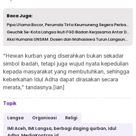
Baca Juga:
Pipa Utama Bocor, Perumda Tirta Keumuneng Segera Perbaiki
Geuchik Se-Kota Langsa Ikuti FGD Badan Kerjasama Antar Desa
Aksi Humanis UNSAM: Dosen dan Mahasiswa Turun Langsung Ba...
“Hewan kurban yang diserahkan bukan sekadar
simbol ibadah, tetapi juga wujud nyata kepedulian
kepada masyarakat yang membutuhkan, sehingga
keberkahan Idul Adha dapat dirasakan secara
merata,” tandasnya.[ian]
Topik
Langsa
Organisasi
Religi
IMI Aceh, IMI Langsa, berbagi daging qurban, Idul
Adha, MediaKontras.id,