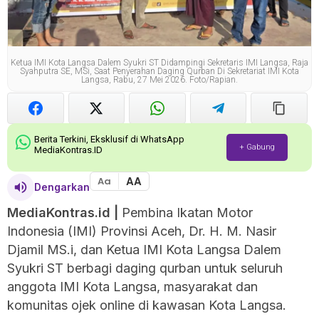
Ketua IMI Kota Langsa Dalem Syukri ST Didampingi Sekretaris IMI Langsa, Raja
Syahputra SE, MSi, Saat Penyerahan Daging Qurban Di Sekretariat IMI Kota
Langsa, Rabu, 27 Mei 2026. Foto/Rapian.
Berita Terkini, Eksklusif di WhatsApp
+ Gabung
MediaKontras.ID
AA
Aa
Dengarkan
MediaKontras.id
|
Pembina Ikatan Motor
Indonesia (IMI) Provinsi Aceh, Dr. H. M. Nasir
Djamil MS.i, dan Ketua IMI Kota Langsa Dalem
Syukri ST berbagi daging qurban untuk seluruh
anggota IMI Kota Langsa, masyarakat dan
komunitas ojek online di kawasan Kota Langsa.