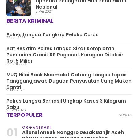
Upacara Peringatan Hari Pendidikan
Nasional
2 Mei 2024
BERITA KRIMINAL
Polres Langsa Tangkap Pelaku Curas
22 Juli 2026
Sat Reskrim Polres Langsa Sikat Komplotan
Pencurian Granit RS Regional, Kerugian Ditaksir
Rp1,5 Miliar
22 Juni 2026
MUQ Nilai Bank Muamalat Cabang Langsa Lepas
Tanggungjawab Dugaan Penyusutan Uang Makan
Santri
21 Mei 2026
Polres Langsa Berhasil Ungkap Kasus 3 Kilogram
Sabu
20 Mei 2026
TERPOPULER
View All
ORGANISASI
01
Aliansi Aneuk Nanggro Desak Banjir Aceh