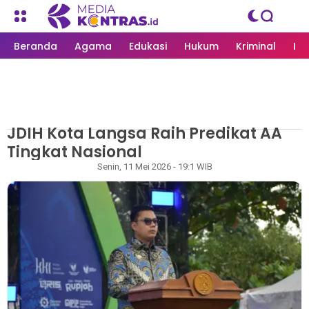
Beranda
Agama
Edukasi
Hukum
Kriminal
Li
JDIH Kota Langsa Raih Predikat AA
MEDIAKONTRAS.ID
/
LANGSA
Tingkat Nasional
Rapian
Senin, 11 Mei 2026 - 19:1 WIB