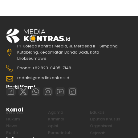
PT Kolega Kontras Media, Jl. Merdeka II – Simpang
Kutablang, Kecamatan Banda Sakti, Kota
Lhokseumawe.
Phone: +62 823-0405-7148
redaksi@mediakontras.id
Ikuti Kami
Kanal
Beranda
Agama
Edukasi
Hukum
Kriminal
Liputan Khusus
News
opini
Organisasi
Politik
Pemerintah
Sejarah