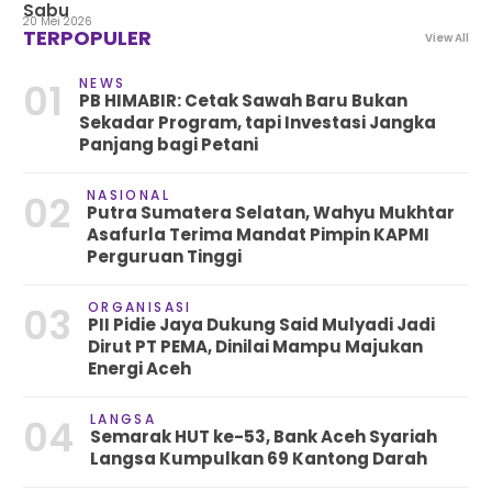
Sabu
20 Mei 2026
TERPOPULER
View All
NEWS
01
PB HIMABIR: Cetak Sawah Baru Bukan
Sekadar Program, tapi Investasi Jangka
Panjang bagi Petani
NASIONAL
02
Putra Sumatera Selatan, Wahyu Mukhtar
Asafurla Terima Mandat Pimpin KAPMI
Perguruan Tinggi
ORGANISASI
03
PII Pidie Jaya Dukung Said Mulyadi Jadi
Dirut PT PEMA, Dinilai Mampu Majukan
Energi Aceh
LANGSA
04
Semarak HUT ke-53, Bank Aceh Syariah
Langsa Kumpulkan 69 Kantong Darah