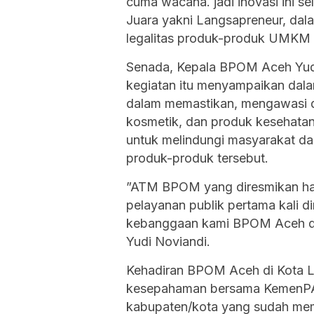
cuma wacana. jadi inovasi ini 
Juara yakni Langsapreneur, da
legalitas produk-produk UMKM d
Senada, Kepala BPOM Aceh Yudi
kegiatan itu menyampaikan dala
dalam memastikan, mengawasi d
kosmetik, dan produk kesehatan 
untuk melindungi masyarakat dar
produk-produk tersebut.
”ATM BPOM yang diresmikan hari
pelayanan publik pertama kali di
kebanggaan kami BPOM Aceh dan
Yudi Noviandi.
Kehadiran BPOM Aceh di Kota La
kesepahaman bersama KemenPAN-
kabupaten/kota yang sudah memi