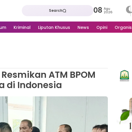
08
Agu
Search
2026
kum
Kriminal
Liputan Khusus
News
Opini
Organis
a Resmikan ATM BPOM
a di Indonesia