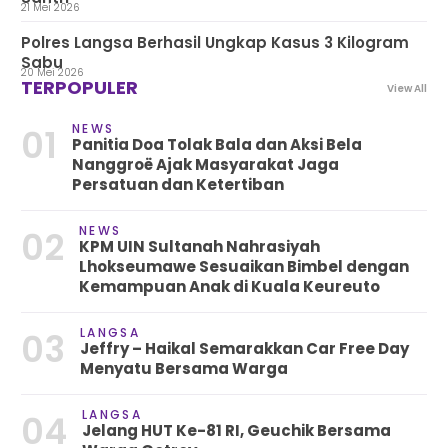
21 Mei 2026
Polres Langsa Berhasil Ungkap Kasus 3 Kilogram
Sabu
20 Mei 2026
TERPOPULER
View All
NEWS
01
Panitia Doa Tolak Bala dan Aksi Bela
Nanggroë Ajak Masyarakat Jaga
Persatuan dan Ketertiban
NEWS
02
KPM UIN Sultanah Nahrasiyah
Lhokseumawe Sesuaikan Bimbel dengan
Kemampuan Anak di Kuala Keureuto
LANGSA
03
Jeffry – Haikal Semarakkan Car Free Day
Menyatu Bersama Warga
LANGSA
04
Jelang HUT Ke-81 RI, Geuchik Bersama