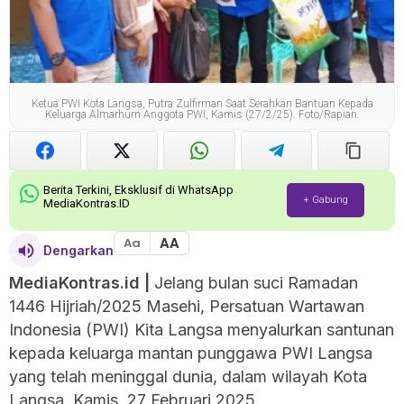
Ketua PWI Kota Langsa, Putra Zulfirman Saat Serahkan Bantuan Kepada
Keluarga Almarhum Anggota PWI, Kamis (27/2/25). Foto/Rapian.
Berita Terkini, Eksklusif di WhatsApp
+ Gabung
MediaKontras.ID
AA
Aa
Dengarkan
MediaKontras.id
|
Jelang bulan suci Ramadan
1446 Hijriah/2025 Masehi, Persatuan Wartawan
Indonesia (PWI) Kita Langsa menyalurkan santunan
kepada keluarga mantan punggawa PWI Langsa
yang telah meninggal dunia, dalam wilayah Kota
Langsa, Kamis, 27 Februari 2025.