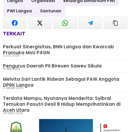
Langsa
Organisasi
keluarga almarhum PWI
PWI Langsa
Santunan
TERKAIT
Perkuat Sinergisitas, BNN Langsa dan Kwarcab
Pramuka MoU P4GN
2 Juli 2026
Pengurus Daerah PII Bireuen Saweu Sikula
14 Mei 2024
Melvita Sari Lantik Ridwan Sebagai PAW Anggota
DPRK Langsa
17 Maret 2025
Terdata Mampu, Nyatanya Menderita: Syibral
Temukan Pasutri Desil 8 Hidup Memprihatinkan di
Aceh Utara
24 April 2026