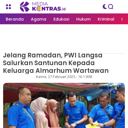
Beranda
Agama
Edukasi
Hukum
Kriminal
Li
Jelang Ramadan, PWI Langsa
MEDIAKONTRAS.ID
/
LANGSA
Salurkan Santunan Kepada
Keluarga Almarhum Wartawan
Rizky
Kamis, 27 Februari 2025 - 16:1 WIB