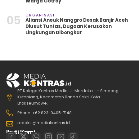
Warga Gotroy
ORGANISASI
05
Aliansi Aneuk Nanggro Desak Banjir Aceh
Diusut Tuntas, Dugaan Kerusakan
Lingkungan Dibongkar
PT Kolega Kontras Media, Jl. Merdeka II – Simpang
Kutablang, Kecamatan Banda Sakti, Kota
Lhokseumawe.
Phone: +62 823-0405-7148
redaksi@mediakontras.id
Ikuti Kami