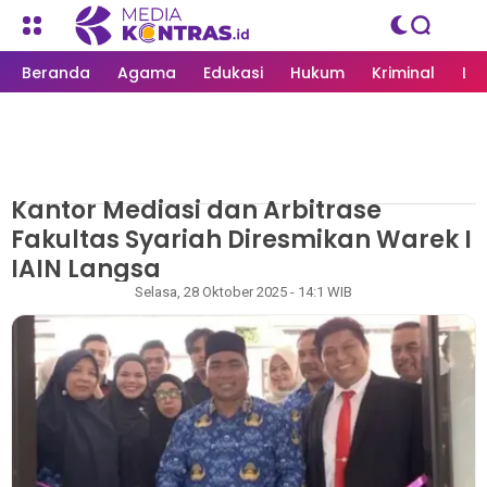
Beranda
Agama
Edukasi
Hukum
Kriminal
Li
Kantor Mediasi dan Arbitrase
MEDIAKONTRAS.ID
/
LANGSA
Fakultas Syariah Diresmikan Warek I
IAIN Langsa
Rapian
Selasa, 28 Oktober 2025 - 14:1 WIB