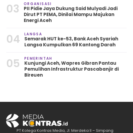
ORGANISASI
03
PII Pidie Jaya Dukung Said Mulyadi Jadi
Dirut PT PEMA, Dinilai Mampu Majukan
Energi Aceh
LANGSA
04
Semarak HUT ke-53, Bank Aceh Syariah
Langsa Kumpulkan 69 Kantong Darah
PEMERINTAH
05
Kunjungi Aceh, Wapres Gibran Pantau
Pemulihan Infrastruktur Pascabanjir di
Bireuen
PT Kolega Kontras Media, Jl. Merdeka II – Simpang