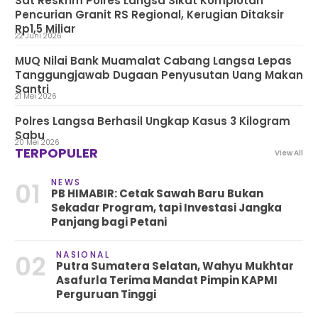
Sat Reskrim Polres Langsa Sikat Komplotan
Pencurian Granit RS Regional, Kerugian Ditaksir
Rp1,5 Miliar
22 Juni 2026
MUQ Nilai Bank Muamalat Cabang Langsa Lepas
Tanggungjawab Dugaan Penyusutan Uang Makan
Santri
21 Mei 2026
Polres Langsa Berhasil Ungkap Kasus 3 Kilogram
Sabu
20 Mei 2026
TERPOPULER
View All
NEWS
01
PB HIMABIR: Cetak Sawah Baru Bukan
Sekadar Program, tapi Investasi Jangka
Panjang bagi Petani
NASIONAL
02
Putra Sumatera Selatan, Wahyu Mukhtar
Asafurla Terima Mandat Pimpin KAPMI
Perguruan Tinggi