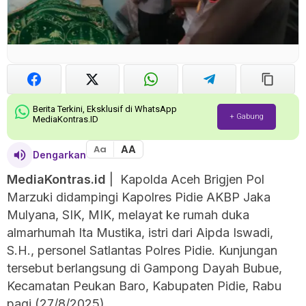
Berita Terkini, Eksklusif di WhatsApp
+ Gabung
MediaKontras.ID
AA
Aa
Dengarkan
MediaKontras.id
| Kapolda Aceh Brigjen Pol
Marzuki didampingi Kapolres Pidie AKBP Jaka
Mulyana, SIK, MIK, melayat ke rumah duka
almarhumah Ita Mustika, istri dari Aipda Iswadi,
S.H., personel Satlantas Polres Pidie. Kunjungan
tersebut berlangsung di Gampong Dayah Bubue,
Kecamatan Peukan Baro, Kabupaten Pidie, Rabu
pagi (27/8/2025).