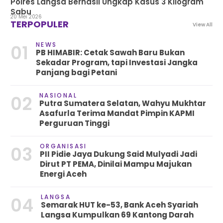
Polres Langsa Berhasil Ungkap Kasus 3 Kilogram
Sabu
20 Mei 2026
TERPOPULER
View All
NEWS
01
PB HIMABIR: Cetak Sawah Baru Bukan
Sekadar Program, tapi Investasi Jangka
Panjang bagi Petani
NASIONAL
02
Putra Sumatera Selatan, Wahyu Mukhtar
Asafurla Terima Mandat Pimpin KAPMI
Perguruan Tinggi
ORGANISASI
03
PII Pidie Jaya Dukung Said Mulyadi Jadi
Dirut PT PEMA, Dinilai Mampu Majukan
Energi Aceh
LANGSA
04
Semarak HUT ke-53, Bank Aceh Syariah
Langsa Kumpulkan 69 Kantong Darah