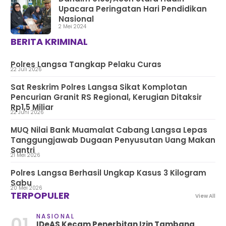
Upacara Peringatan Hari Pendidikan
Nasional
2 Mei 2024
BERITA KRIMINAL
Polres Langsa Tangkap Pelaku Curas
22 Juli 2026
Sat Reskrim Polres Langsa Sikat Komplotan
Pencurian Granit RS Regional, Kerugian Ditaksir
Rp1,5 Miliar
22 Juni 2026
MUQ Nilai Bank Muamalat Cabang Langsa Lepas
Tanggungjawab Dugaan Penyusutan Uang Makan
Santri
21 Mei 2026
Polres Langsa Berhasil Ungkap Kasus 3 Kilogram
Sabu
20 Mei 2026
TERPOPULER
View All
NASIONAL
01
IDeAS Kecam Penerbitan Izin Tambang