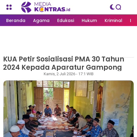
Beranda
Agama
Edukasi
Hukum
Kriminal
Li
KUA Petir Sosialisasi PMA 30 Tahun
MEDIAKONTRAS.ID
/
HUKUM
2024 Kepada Aparatur Gampong
Irwansyah
Kamis, 2 Juli 2026 - 17:1 WIB