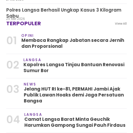
Polres Langsa Berhasil Ungkap Kasus 3 Kilogram
Sabu
20 Mei 2026
TERPOPULER
View All
OPINI
01
Membaca Rangkap Jabatan secara Jernih
dan Proporsional
LANGSA
02
Kapolres Langsa Tinjau Bantuan Renovasi
Sumur Bor
NEWS
03
Jelang HUT RI ke-81, PERMAHI Jambi Ajak
Publik Lawan Hoaks demi Jaga Persatuan
Bangsa
LANGSA
04
Camat Langsa Barat Minta Geuchik
Harumkan Gampong Sungai Pauh Firdaus