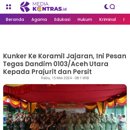
Beranda
Agama
Edukasi
Hukum
Kriminal
Li
Kunker Ke Koramil Jajaran, Ini Pesan
MEDIAKONTRAS.ID
/
ACEH UTARA
Tegas Dandim 0103/Aceh Utara
Kepada Prajurit dan Persit
Redaksi
Rabu, 15 Mei 2024 - 08:1 WIB