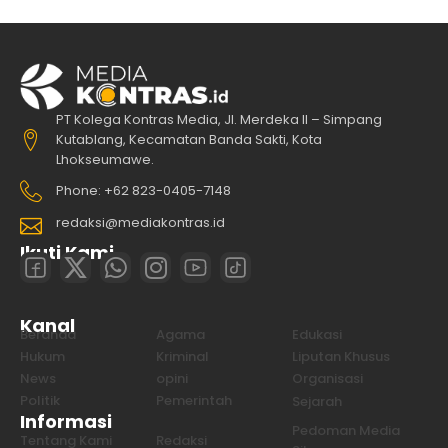
PT Kolega Kontras Media, Jl. Merdeka II – Simpang
Kutablang, Kecamatan Banda Sakti, Kota
Lhokseumawe.
Phone: +62 823-0405-7148
redaksi@mediakontras.id
Ikuti Kami
Kanal
Beranda
Agama
Edukasi
Hukum
Kriminal
Liputan Khusus
News
opini
Organisasi
Politik
Pemerintah
Sejarah
Informasi
Pedoman Media
Tentang Kami
Redaksi