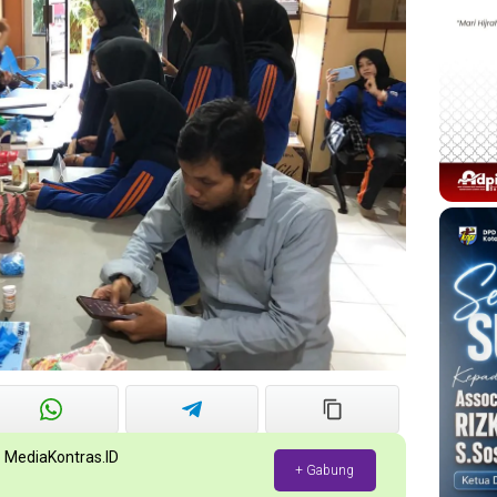
p MediaKontras.ID
+ Gabung