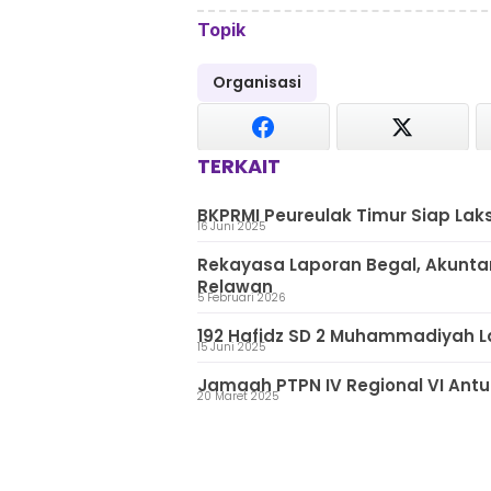
Topik
Organisasi
TERKAIT
BKPRMI Peureulak Timur Siap Lak
16 Juni 2025
Rekayasa Laporan Begal, Akunta
Relawan
5 Februari 2026
192 Hafidz SD 2 Muhammadiyah La
15 Juni 2025
Jamaah PTPN IV Regional VI Ant
20 Maret 2025