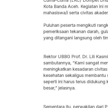
Cuma-Cuma (LKC) Dompet Dhuaf
Kota Banda Aceh. Kegiatan ini 
mahasiswa/i serta civitas akade
Puluhan peserta mengikuti rangk
pemeriksaan tekanan darah, gula
yang ditangani langsung oleh ti
Rektor UBBG Prof. Dr. Lili Kasm
sambutannya, “Kami sangat men
meningkatkan kesadaran civita
kesehatan sekaligus membantu s
seperti ini harus terus diduku
besar,” jelasnya.
Sementara itu, perwakilan dari