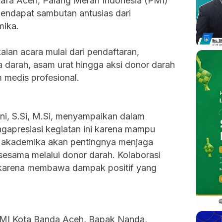
a Aceh, Palang Merah Indonesia (PMI)
mendapat sambutan antusias dari
mika.
aian acara mulai dari pendaftaran,
 darah, asam urat hingga aksi donor darah
m medis profesional.
ini, S.Si, M.Si, menyampaikan dalam
gapresiasi kegiatan ini karena mampu
s akademika akan pentingnya menjaga
esama melalui donor darah. Kolaborasi
ng karena membawa dampak positif yang
 PMI Kota Banda Aceh, Bapak Nanda,