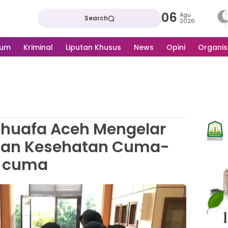
06
Agu
Search
2026
kum
Kriminal
Liputan Khusus
News
Opini
Organis
Dhuafa Aceh Mengelar
nan Kesehatan Cuma-
cuma