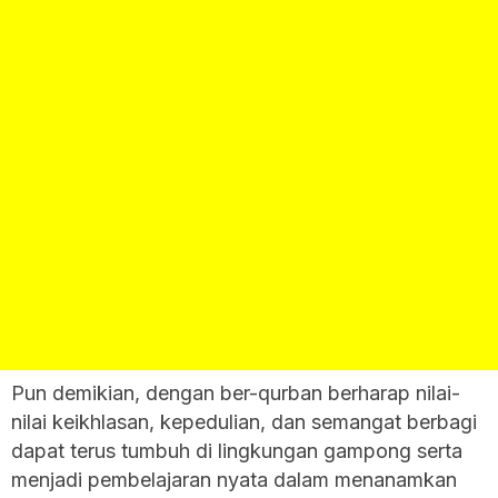
Pun demikian, dengan ber-qurban berharap nilai-
nilai keikhlasan, kepedulian, dan semangat berbagi
dapat terus tumbuh di lingkungan gampong serta
menjadi pembelajaran nyata dalam menanamkan