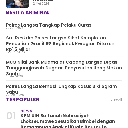
2 Mei 2024
BERITA KRIMINAL
Polres Langsa Tangkap Pelaku Curas
22 Juli 2026
Sat Reskrim Polres Langsa Sikat Komplotan
Pencurian Granit RS Regional, Kerugian Ditaksir
Rp1,5 Miliar
22 Juni 2026
MUQ Nilai Bank Muamalat Cabang Langsa Lepas
Tanggungjawab Dugaan Penyusutan Uang Makan
Santri
21 Mei 2026
Polres Langsa Berhasil Ungkap Kasus 3 Kilogram
Sabu
20 Mei 2026
TERPOPULER
View All
NEWS
01
KPM UIN Sultanah Nahrasiyah
Lhokseumawe Sesuaikan Bimbel dengan
Kemampuan Anak di Kuala Keureuto