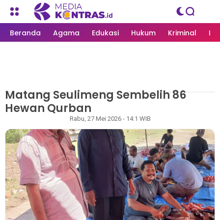
Beranda
Agama
Edukasi
Hukum
Kriminal
Li
Matang Seulimeng Sembelih 86
MEDIAKONTRAS.ID
/
LANGSA
Hewan Qurban
Rapian
Rabu, 27 Mei 2026 - 14:1 WIB