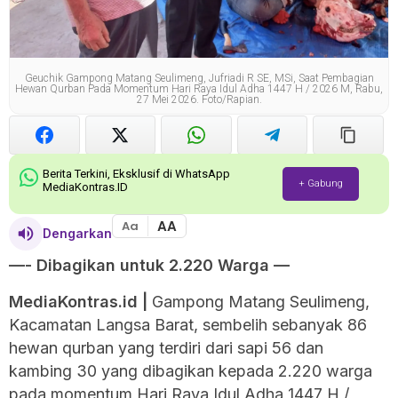
Geuchik Gampong Matang Seulimeng, Jufriadi R SE, MSi, Saat Pembagian
Hewan Qurban Pada Momentum Hari Raya Idul Adha 1447 H / 2026 M, Rabu,
27 Mei 2026. Foto/Rapian.
Berita Terkini, Eksklusif di WhatsApp
+ Gabung
MediaKontras.ID
AA
Aa
Dengarkan
—- Dibagikan untuk 2.220 Warga —
MediaKontras.id |
Gampong Matang Seulimeng,
Kacamatan Langsa Barat, sembelih sebanyak 86
hewan qurban yang terdiri dari sapi 56 dan
kambing 30 yang dibagikan kepada 2.220 warga
pada momentum Hari Raya Idul Adha 1447 H /