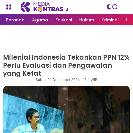
Beranda
Agama
Edukasi
Hukum
Kriminal
Li
Milenial Indonesia Tekankan PPN 12%
MEDIAKONTRAS.ID
/
NASIONAL
Perlu Evaluasi dan Pengawalan
yang Ketat
Redaksi
Sabtu, 21 Desember 2024 - 13:1 WIB