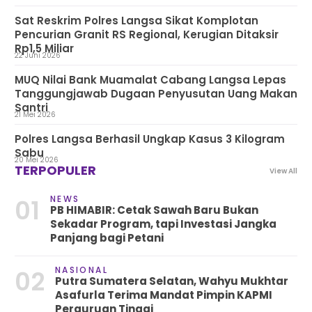
Sat Reskrim Polres Langsa Sikat Komplotan
Pencurian Granit RS Regional, Kerugian Ditaksir
Rp1,5 Miliar
22 Juni 2026
MUQ Nilai Bank Muamalat Cabang Langsa Lepas
Tanggungjawab Dugaan Penyusutan Uang Makan
Santri
21 Mei 2026
Polres Langsa Berhasil Ungkap Kasus 3 Kilogram
Sabu
20 Mei 2026
TERPOPULER
View All
NEWS
01
PB HIMABIR: Cetak Sawah Baru Bukan
Sekadar Program, tapi Investasi Jangka
Panjang bagi Petani
NASIONAL
02
Putra Sumatera Selatan, Wahyu Mukhtar
Asafurla Terima Mandat Pimpin KAPMI
Perguruan Tinggi