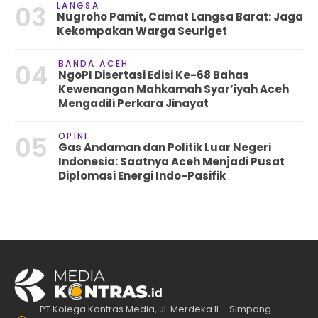
LANGSA
03
Nugroho Pamit, Camat Langsa Barat: Jaga
Kekompakan Warga Seuriget
BANDA ACEH
04
NgoPI Disertasi Edisi Ke-68 Bahas
Kewenangan Mahkamah Syar’iyah Aceh
Mengadili Perkara Jinayat
OPINI
05
Gas Andaman dan Politik Luar Negeri
Indonesia: Saatnya Aceh Menjadi Pusat
Diplomasi Energi Indo-Pasifik
PT Kolega Kontras Media, Jl. Merdeka II – Simpang