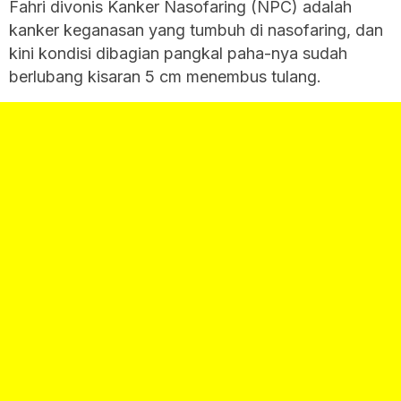
Fahri divonis Kanker Nasofaring (NPC) adalah
kanker keganasan yang tumbuh di nasofaring, dan
kini kondisi dibagian pangkal paha-nya sudah
berlubang kisaran 5 cm menembus tulang.