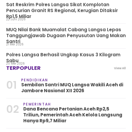
Sat Reskrim Polres Langsa Sikat Komplotan
Pencurian Granit RS Regional, Kerugian Ditaksir
Rp1,5 Miliar
22 Juni 2026
MUQ Nilai Bank Muamalat Cabang Langsa Lepas
Tanggungjawab Dugaan Penyusutan Uang Makan
Santri
21 Mei 2026
Polres Langsa Berhasil Ungkap Kasus 3 Kilogram
Sabu
20 Mei 2026
TERPOPULER
View All
PENDIDIKAN
01
Sembilan Santri MUQ Langsa Wakili Aceh di
Jambore Nasional XII 2026
PEMERINTAH
02
Dana Bencana Pertanian Aceh Rp2,5
Triliun, Pemerintah Aceh Kelola Langsung
Hanya Rp9,7 Miliar