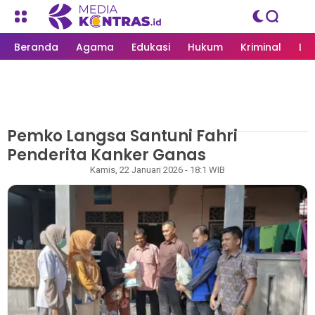
Beranda
Agama
Edukasi
Hukum
Kriminal
Li
Pemko Langsa Santuni Fahri
MEDIAKONTRAS.ID
/
KESEHATAN
Penderita Kanker Ganas
Rapian
Kamis, 22 Januari 2026 - 18:1 WIB