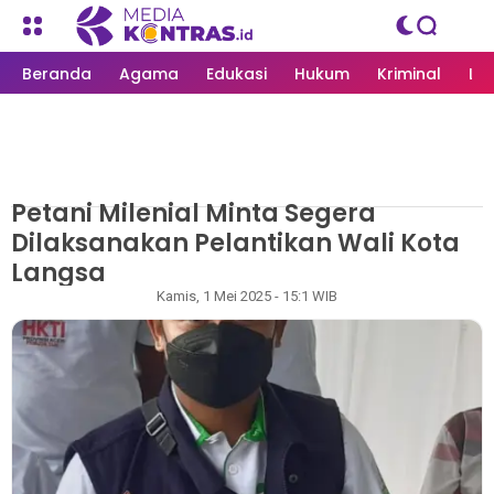
Beranda
Agama
Edukasi
Hukum
Kriminal
Li
Petani Milenial Minta Segera
MEDIAKONTRAS.ID
/
LANGSA
Dilaksanakan Pelantikan Wali Kota
Langsa
Rizky
Kamis, 1 Mei 2025 - 15:1 WIB