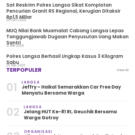
Sat Reskrim Polres Langsa Sikat Komplotan
Pencurian Granit RS Regional, Kerugian Ditaksir
Rp1,5 Miliar
22 Juni 2026
MUQ Nilai Bank Muamalat Cabang Langsa Lepas
Tanggungjawab Dugaan Penyusutan Uang Makan
Santri
21 Mei 2026
Polres Langsa Berhasil Ungkap Kasus 3 Kilogram
Sabu
20 Mei 2026
TERPOPULER
View All
LANGSA
01
Jeffry – Haikal Semarakkan Car Free Day
Menyatu Bersama Warga
LANGSA
02
Jelang HUT Ke-81 RI, Geuchik Bersama
Warga Gotroy
ORGANISASI