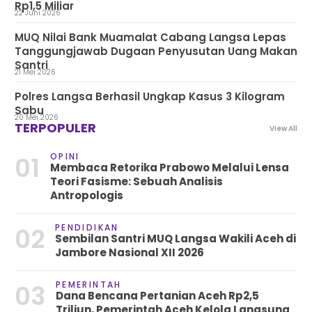
Rp1,5 Miliar
22 Juni 2026
MUQ Nilai Bank Muamalat Cabang Langsa Lepas
Tanggungjawab Dugaan Penyusutan Uang Makan
Santri
21 Mei 2026
Polres Langsa Berhasil Ungkap Kasus 3 Kilogram
Sabu
20 Mei 2026
TERPOPULER
View All
OPINI
01
Membaca Retorika Prabowo Melalui Lensa
Teori Fasisme: Sebuah Analisis
Antropologis
PENDIDIKAN
02
Sembilan Santri MUQ Langsa Wakili Aceh di
Jambore Nasional XII 2026
PEMERINTAH
03
Dana Bencana Pertanian Aceh Rp2,5
Triliun, Pemerintah Aceh Kelola Langsung