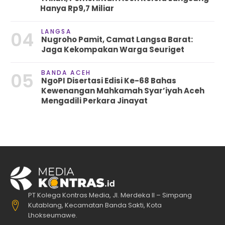
Hanya Rp9,7 Miliar
LANGSA
04
Nugroho Pamit, Camat Langsa Barat:
Jaga Kekompakan Warga Seuriget
BANDA ACEH
05
NgoPI Disertasi Edisi Ke-68 Bahas
Kewenangan Mahkamah Syar’iyah Aceh
Mengadili Perkara Jinayat
PT Kolega Kontras Media, Jl. Merdeka II – Simpang
Kutablang, Kecamatan Banda Sakti, Kota
Lhokseumawe.