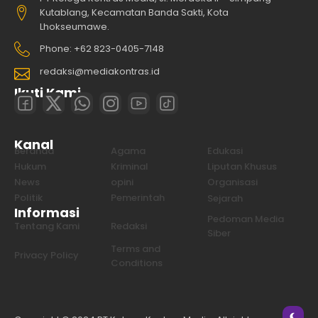
Kutablang, Kecamatan Banda Sakti, Kota
Lhokseumawe.
Phone: +62 823-0405-7148
redaksi@mediakontras.id
Ikuti Kami
Kanal
Beranda
Agama
Edukasi
Hukum
Kriminal
Liputan Khusus
News
opini
Organisasi
Politik
Pemerintah
Sejarah
Informasi
Pedoman Media
Tentang Kami
Redaksi
Siber
Terms and
Privacy Policy
Conditions