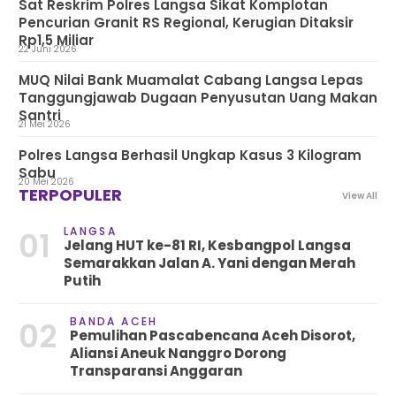
Sat Reskrim Polres Langsa Sikat Komplotan
Pencurian Granit RS Regional, Kerugian Ditaksir
Rp1,5 Miliar
22 Juni 2026
MUQ Nilai Bank Muamalat Cabang Langsa Lepas
Tanggungjawab Dugaan Penyusutan Uang Makan
Santri
21 Mei 2026
Polres Langsa Berhasil Ungkap Kasus 3 Kilogram
Sabu
20 Mei 2026
TERPOPULER
View All
LANGSA
01
Jelang HUT ke-81 RI, Kesbangpol Langsa
Semarakkan Jalan A. Yani dengan Merah
Putih
BANDA ACEH
02
Pemulihan Pascabencana Aceh Disorot,
Aliansi Aneuk Nanggro Dorong
Transparansi Anggaran