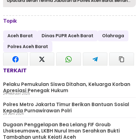
Upacara Serah Terima Jabatan di Polres Aceh Barat Berlang...
Topik
Aceh Barat
Dinas PUPR Aceh Barat
Olahraga
Polres Aceh Barat
TERKAIT
Pelaku Pemukulan Siswa Ditahan, Keluarga Korban
Apresiasi Penegak Hukum
24 Februari 2025
Polres Metro Jakarta Timur Berikan Bantuan Sosial
Kepada Purnawirawan Polri
29 Juni 2024
Dugaan Penggelapan Bea Lelang FIF Groub
Lhokseumawe, LKBH Nurul Iman Serahkan Bukti
Tambahan untuk Kejati Aceh