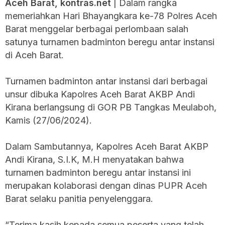
Aceh Barat, kontras.net
| Dalam rangka
memeriahkan Hari Bhayangkara ke-78 Polres Aceh
Barat menggelar berbagai perlombaan salah
satunya turnamen badminton beregu antar instansi
di Aceh Barat.
Turnamen badminton antar instansi dari berbagai
unsur dibuka Kapolres Aceh Barat AKBP Andi
Kirana berlangsung di GOR PB Tangkas Meulaboh,
Kamis (27/06/2024).
Dalam Sambutannya, Kapolres Aceh Barat AKBP
Andi Kirana, S.I.K, M.H menyatakan bahwa
turnamen badminton beregu antar instansi ini
merupakan kolaborasi dengan dinas PUPR Aceh
Barat selaku panitia penyelenggara.
“Terima kasih kepada semua peserta yang telah