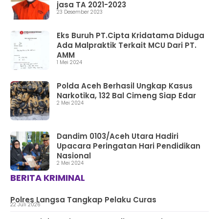
jasa TA 2021-2023
23 Desember 2023
Eks Buruh PT.Cipta Kridatama Diduga
Ada Malpraktik Terkait MCU Dari PT.
AMM
1 Mei 2024
Polda Aceh Berhasil Ungkap Kasus
Narkotika, 132 Bal Cimeng Siap Edar
2 Mei 2024
Dandim 0103/Aceh Utara Hadiri
Upacara Peringatan Hari Pendidikan
Nasional
2 Mei 2024
BERITA KRIMINAL
Polres Langsa Tangkap Pelaku Curas
22 Juli 2026