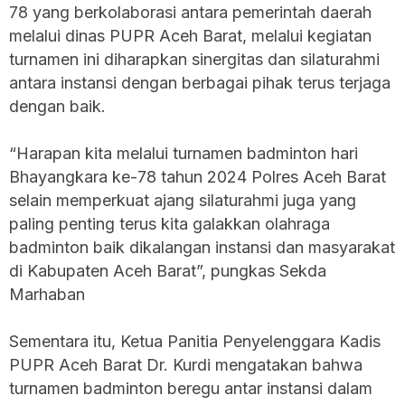
78 yang berkolaborasi antara pemerintah daerah
melalui dinas PUPR Aceh Barat, melalui kegiatan
turnamen ini diharapkan sinergitas dan silaturahmi
antara instansi dengan berbagai pihak terus terjaga
dengan baik.
“Harapan kita melalui turnamen badminton hari
Bhayangkara ke-78 tahun 2024 Polres Aceh Barat
selain memperkuat ajang silaturahmi juga yang
paling penting terus kita galakkan olahraga
badminton baik dikalangan instansi dan masyarakat
di Kabupaten Aceh Barat”, pungkas Sekda
Marhaban
Sementara itu, Ketua Panitia Penyelenggara Kadis
PUPR Aceh Barat Dr. Kurdi mengatakan bahwa
turnamen badminton beregu antar instansi dalam