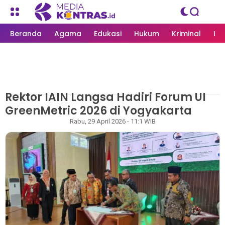
Beranda
Agama
Edukasi
Hukum
Kriminal
Li
Rektor IAIN Langsa Hadiri Forum UI
MEDIAKONTRAS.ID
/
LANGSA
GreenMetric 2026 di Yogyakarta
Rapian
Rabu, 29 April 2026 - 11:1 WIB