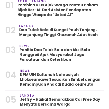
ACEH TAMIANG
01
Pembina KKN Ajak Warga Rantau Pakam
Bijak Ber-AI: Dari Asisten Pendapatan
Hingga Waspada “Ustad AI”
LANGSA
02
Doa Tulak Bala di Sungai Pauh Tanjong,
Menjunjung Tinggi Khazanah Adat Aceh
NEWS
03
Panitia Doa Tolak Bala dan Aksi Bela
Nanggroë Ajak Masyarakat Jaga
Persatuan dan Ketertiban
NEWS
04
KPM UIN Sultanah Nahrasiyah
Lhokseumawe Sesuaikan Bimbel dengan
Kemampuan Anak di Kuala Keureuto
LANGSA
05
Jeffry – Haikal Semarakkan Car Free Day
Menyatu Bersama Warga