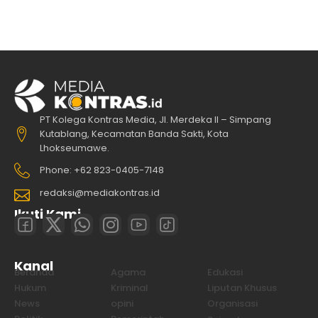
PT Kolega Kontras Media, Jl. Merdeka II – Simpang
Kutablang, Kecamatan Banda Sakti, Kota
Lhokseumawe.
Phone: +62 823-0405-7148
redaksi@mediakontras.id
Ikuti Kami
Kanal
Beranda
Agama
Edukasi
Hukum
Kriminal
Liputan Khusus
News
opini
Organisasi