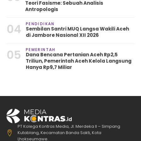
Teori Fasisme: Sebuah Analisis
Antropologis
PENDIDIKAN
04
Sembilan Santri MUQ Langsa Wakili Aceh
di Jambore Nasional XII 2026
PEMERINTAH
05
Dana Bencana Pertanian Aceh Rp2,5
Triliun, Pemerintah Aceh Kelola Langsung
Hanya Rp9,7 Miliar
PT Kolega Kontras Media, Jl. Merdeka II – Simpang
Kutablang, Kecamatan Banda Sakti, Kota
Lhokseumawe.