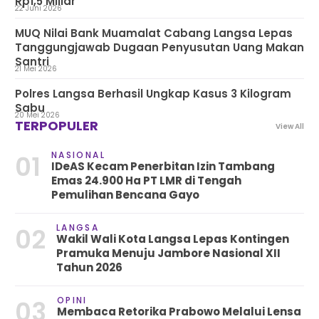
Rp1,5 Miliar
22 Juni 2026
MUQ Nilai Bank Muamalat Cabang Langsa Lepas
Tanggungjawab Dugaan Penyusutan Uang Makan
Santri
21 Mei 2026
Polres Langsa Berhasil Ungkap Kasus 3 Kilogram
Sabu
20 Mei 2026
TERPOPULER
View All
NASIONAL
01
IDeAS Kecam Penerbitan Izin Tambang
Emas 24.900 Ha PT LMR di Tengah
Pemulihan Bencana Gayo
LANGSA
02
Wakil Wali Kota Langsa Lepas Kontingen
Pramuka Menuju Jambore Nasional XII
Tahun 2026
OPINI
03
Membaca Retorika Prabowo Melalui Lensa