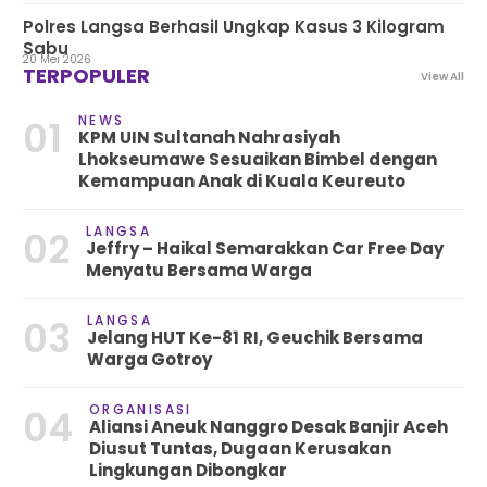
Polres Langsa Berhasil Ungkap Kasus 3 Kilogram
Sabu
20 Mei 2026
TERPOPULER
View All
NEWS
01
KPM UIN Sultanah Nahrasiyah
Lhokseumawe Sesuaikan Bimbel dengan
Kemampuan Anak di Kuala Keureuto
LANGSA
02
Jeffry – Haikal Semarakkan Car Free Day
Menyatu Bersama Warga
LANGSA
03
Jelang HUT Ke-81 RI, Geuchik Bersama
Warga Gotroy
ORGANISASI
04
Aliansi Aneuk Nanggro Desak Banjir Aceh
Diusut Tuntas, Dugaan Kerusakan
Lingkungan Dibongkar