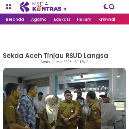
Beranda
Agama
Edukasi
Hukum
Kriminal
Li
Sekda Aceh Tinjau RSUD Langsa
MEDIAKONTRAS.ID
/
LANGSA
Rapian
Senin, 11 Mei 2026 - 20:1 WIB