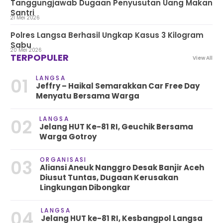
Tanggungjawab Dugaan Penyusutan Uang Makan
Santri
21 Mei 2026
Polres Langsa Berhasil Ungkap Kasus 3 Kilogram
Sabu
20 Mei 2026
TERPOPULER
View All
LANGSA
01
Jeffry – Haikal Semarakkan Car Free Day
Menyatu Bersama Warga
LANGSA
02
Jelang HUT Ke-81 RI, Geuchik Bersama
Warga Gotroy
ORGANISASI
03
Aliansi Aneuk Nanggro Desak Banjir Aceh
Diusut Tuntas, Dugaan Kerusakan
Lingkungan Dibongkar
LANGSA
04
Jelang HUT ke-81 RI, Kesbangpol Langsa