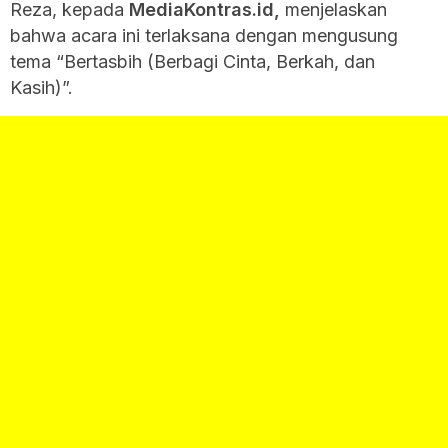
Reza, kepada
MediaKontras.id
,
menjelaskan
bahwa acara ini terlaksana dengan mengusung
tema “Bertasbih (Berbagi Cinta, Berkah, dan
Kasih)”.