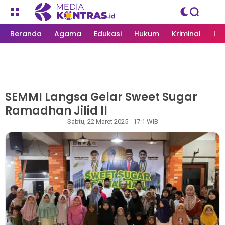
Beranda
Agama
Edukasi
Hukum
Kriminal
Li
SEMMI Langsa Gelar Sweet Sugar
MEDIAKONTRAS.ID
/
LANGSA
Ramadhan Jilid II
Rizky
Sabtu, 22 Maret 2025 - 17:1 WIB