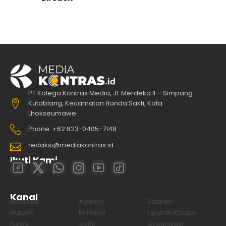
PT Kolega Kontras Media, Jl. Merdeka II – Simpang
Kutablang, Kecamatan Banda Sakti, Kota
Lhokseumawe.
Phone: +62 823-0405-7148
redaksi@mediakontras.id
Ikuti Kami
Kanal
Beranda
Agama
Edukasi
Hukum
Kriminal
Liputan Khusus
News
opini
Organisasi