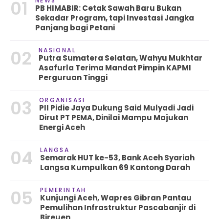
NEWS
01
PB HIMABIR: Cetak Sawah Baru Bukan
Sekadar Program, tapi Investasi Jangka
Panjang bagi Petani
NASIONAL
02
Putra Sumatera Selatan, Wahyu Mukhtar
Asafurla Terima Mandat Pimpin KAPMI
Perguruan Tinggi
ORGANISASI
03
PII Pidie Jaya Dukung Said Mulyadi Jadi
Dirut PT PEMA, Dinilai Mampu Majukan
Energi Aceh
LANGSA
04
Semarak HUT ke-53, Bank Aceh Syariah
Langsa Kumpulkan 69 Kantong Darah
PEMERINTAH
05
Kunjungi Aceh, Wapres Gibran Pantau
Pemulihan Infrastruktur Pascabanjir di
Bireuen