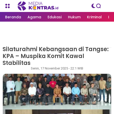
Beranda
Agama
Edukasi
Hukum
Kriminal
Li
Silaturahmi Kebangsaan di Tangse:
MEDIAKONTRAS.ID
/
PEMERINTAH
KPA – Muspika Komit Kawal
Stabilitas
Redaksi
Senin, 17 November 2025 - 22:1 WIB