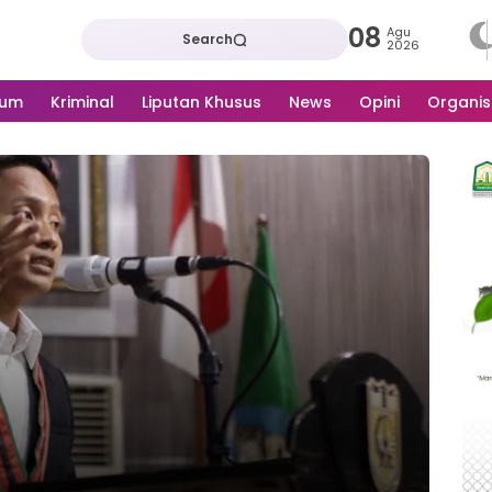
08
Agu
Search
2026
kum
Kriminal
Liputan Khusus
News
Opini
Organis