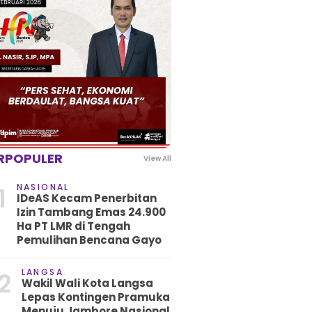
RPOPULER
View All
NASIONAL
1
IDeAS Kecam Penerbitan
Izin Tambang Emas 24.900
Ha PT LMR di Tengah
Pemulihan Bencana Gayo
LANGSA
2
Wakil Wali Kota Langsa
Lepas Kontingen Pramuka
Menuju Jambore Nasional