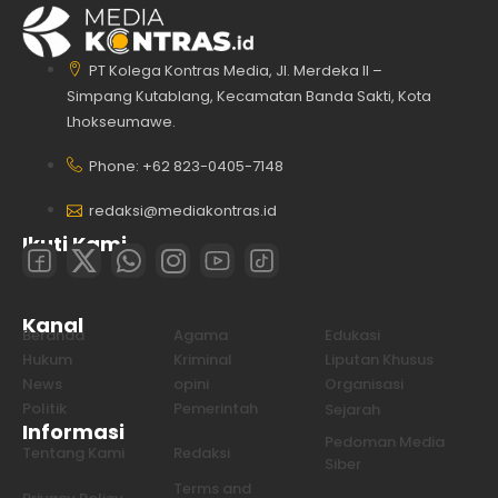
PT Kolega Kontras Media, Jl. Merdeka II –
Simpang Kutablang, Kecamatan Banda Sakti, Kota
Lhokseumawe.
Phone: +62 823-0405-7148
redaksi@mediakontras.id
Ikuti Kami
Kanal
Beranda
Agama
Edukasi
Hukum
Kriminal
Liputan Khusus
News
opini
Organisasi
Politik
Pemerintah
Sejarah
Informasi
Pedoman Media
Tentang Kami
Redaksi
Siber
Terms and