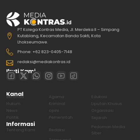
PT Kolega Kontras Media, Jl. Merdeka II – Simpang
Kutablang, Kecamatan Banda Sakti, Kota
Lhokseumawe.
Phone: +62 823-0405-7148
redaksi@mediakontras.id
Ikuti Kami
Kanal
Beranda
Agama
Edukasi
Hukum
Kriminal
Liputan Khusus
News
opini
Organisasi
Politik
Pemerintah
Sejarah
Informasi
Pedoman Media
Tentang Kami
Redaksi
Siber
Terms and