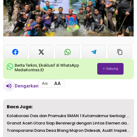
Berita Terkini, Eksklusif di WhatsApp
+ Gabung
MediaKontras.ID
AA
Aa
Dengarkan
Baca Juga:
Kolaborasi Osis dan Pramuka SMAN 1 Kutamakmur berbagi Tak...
Granat Aceh Utara Siap Bersinergi dengan Lintas Elemen da...
Transparansi Dana Desa Blang Majron Didesak, Audit Inspek...