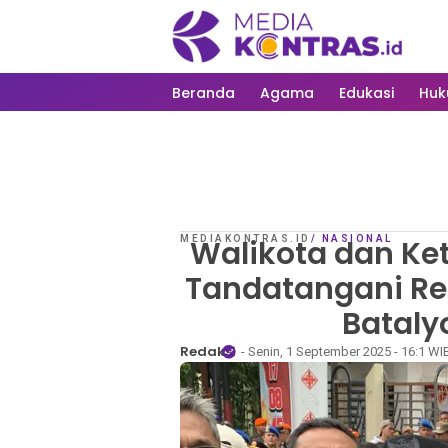
Beranda
Agama
Edukasi
Hu
MEDIAKONTRAS.ID
Walikota dan K
/
NASIONAL
Tandatangani R
Bataly
Redaksi
- Senin, 1 September 2025 - 16:1 WI