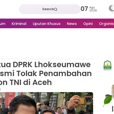
07
Agu
Search
2026
kum
Kriminal
Liputan Khusus
News
Opini
Organis
etua DPRK Lhokseumawe
esmi Tolak Penambahan
on TNI di Aceh
B