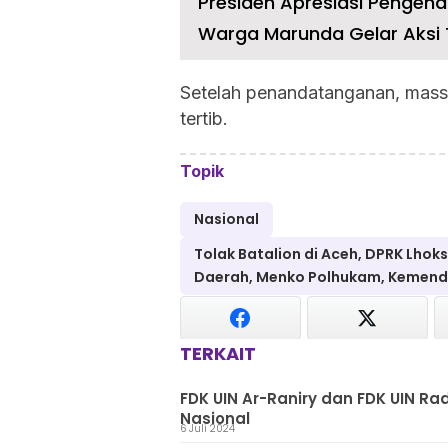
Presiden Apresiasi Pengenda
Warga Marunda Gelar Aksi T
Setelah penandatanganan, massa
tertib.
Topik
Nasional
Tolak Batalion di Aceh, DPRK Lh
Daerah, Menko Polhukam, Kemendag
TERKAIT
FDK UIN Ar-Raniry dan FDK UIN 
Nasional
6 Juli 2024