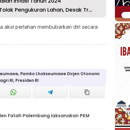
lian Inflasi Tahun 2024
olak Pengukuran Lahan, Desak Tr...
 aksi perlahan membubarkan diri secara
okseumawe, Pemko Lhokseumawe Dirjen Otonomi
ri RI, Presiden RI
Raden Fatah Palembang laksanakan PKM