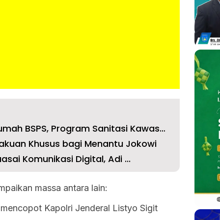
Lhokseumawe Dapat 300 Rumah BSPS, Program Sanitasi Kawasa...
lakuan Khusus bagi Menantu Jokowi
sai Komunikasi Digital, Adi ...
mpaikan massa antara lain:
 mencopot Kapolri Jenderal Listyo Sigit