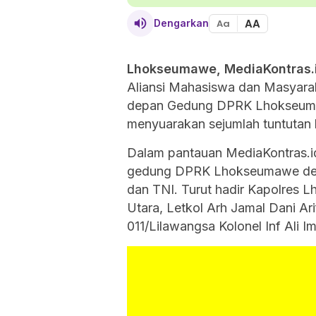
AA
Dengarkan
Aa
Lh
okseumawe,
MediaK
ontras.
Aliansi Mahasiswa dan Masyarak
depan Gedung DPRK Lhokseumawe
menyuarakan sejumlah tuntutan
Dalam pantauan MediaKontras.i
gedung DPRK Lhokseumawe deng
dan TNI. Turut hadir Kapolres
Utara, Letkol Arh Jamal Dani A
011/Lilawangsa Kolonel Inf Ali 