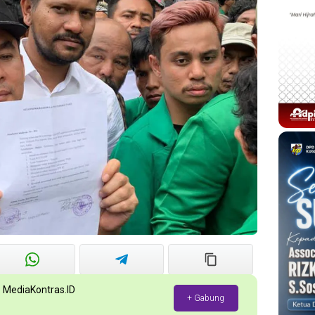
p MediaKontras.ID
+ Gabung