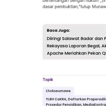
bertentangan dengan hukum _(ina
dasar pembuktian,”tutup Munawi
Baca Juga:
Diiringi Salawat Badar dan P
Rekayasa Laporan Begal, A
Apache Meriahkan Pekan QRI
Topik
Lhokseumawe
YLBH CaKRA, Daftarkan Praperadil
Prosedur Penyidikan, MediaKontras