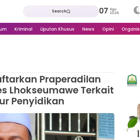
07
Agu
Search
2026
kum
Kriminal
Liputan Khusus
News
Opini
Organis
ftarkan Praperadilan
es Lhokseumawe Terkait
ur Penyidikan