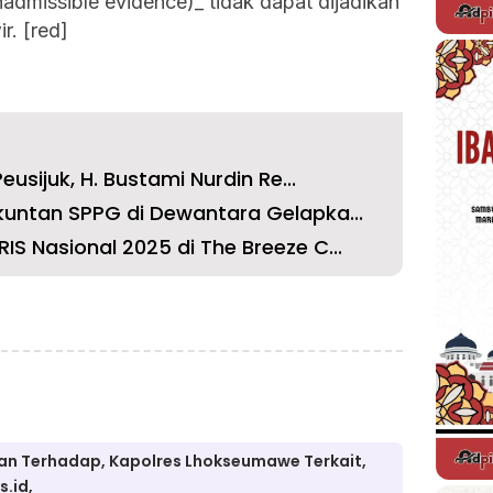
dmissible evidence)_ tidak dapat dijadikan
r. [red]
eusijuk, H. Bustami Nurdin Re...
kuntan SPPG di Dewantara Gelapka...
S Nasional 2025 di The Breeze C...
an Terhadap, Kapolres Lhokseumawe Terkait,
.id,