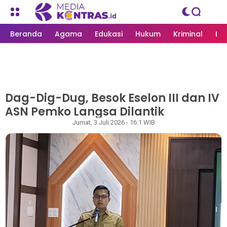
Beranda
Agama
Edukasi
Hukum
Kriminal
Li
Dag-Dig-Dug, Besok Eselon III dan IV
MEDIAKONTRAS.ID
/
LANGSA
ASN Pemko Langsa Dilantik
Rapian
Jumat, 3 Juli 2026 - 16:1 WIB