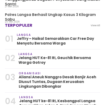
Santri
21 Mei 2026
Polres Langsa Berhasil Ungkap Kasus 3 Kilogram
Sabu
20 Mei 2026
TERPOPULER
View All
LANGSA
01
Jeffry – Haikal Semarakkan Car Free Day
Menyatu Bersama Warga
LANGSA
02
Jelang HUT Ke-81 RI, Geuchik Bersama
Warga Gotroy
ORGANISASI
03
Aliansi Aneuk Nanggro Desak Banjir Aceh
Diusut Tuntas, Dugaan Kerusakan
Lingkungan Dibongkar
LANGSA
04
Jelang HUT ke-81 RI, Kesbangpol Langsa