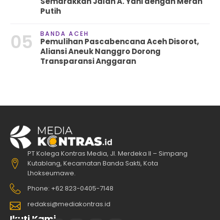
Semarakkan Jalan A. Yani dengan Merah
Putih
BANDA ACEH
05
Pemulihan Pascabencana Aceh Disorot,
Aliansi Aneuk Nanggro Dorong
Transparansi Anggaran
PT Kolega Kontras Media, Jl. Merdeka II – Simpang
Kutablang, Kecamatan Banda Sakti, Kota
Lhokseumawe.
Phone: +62 823-0405-7148
redaksi@mediakontras.id
Ikuti Kami