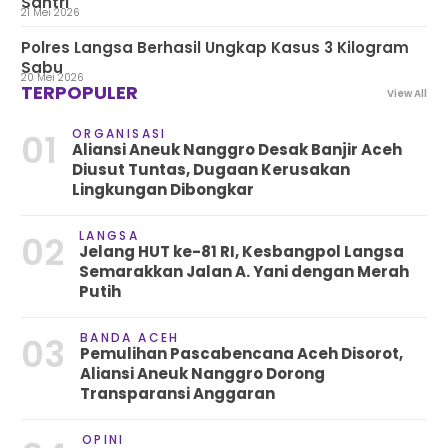
Santri
21 Mei 2026
Polres Langsa Berhasil Ungkap Kasus 3 Kilogram
Sabu
20 Mei 2026
TERPOPULER
View All
ORGANISASI
01
Aliansi Aneuk Nanggro Desak Banjir Aceh
Diusut Tuntas, Dugaan Kerusakan
Lingkungan Dibongkar
LANGSA
02
Jelang HUT ke-81 RI, Kesbangpol Langsa
Semarakkan Jalan A. Yani dengan Merah
Putih
BANDA ACEH
03
Pemulihan Pascabencana Aceh Disorot,
Aliansi Aneuk Nanggro Dorong
Transparansi Anggaran
OPINI