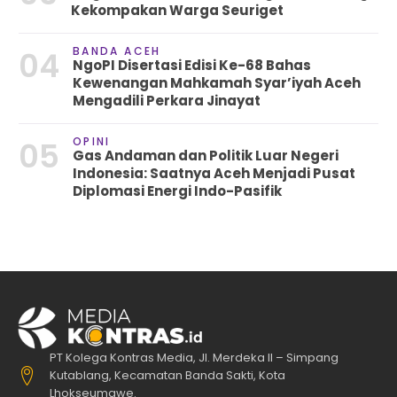
Kekompakan Warga Seuriget
BANDA ACEH
04
NgoPI Disertasi Edisi Ke-68 Bahas
Kewenangan Mahkamah Syar’iyah Aceh
Mengadili Perkara Jinayat
OPINI
05
Gas Andaman dan Politik Luar Negeri
Indonesia: Saatnya Aceh Menjadi Pusat
Diplomasi Energi Indo-Pasifik
PT Kolega Kontras Media, Jl. Merdeka II – Simpang
Kutablang, Kecamatan Banda Sakti, Kota
Lhokseumawe.