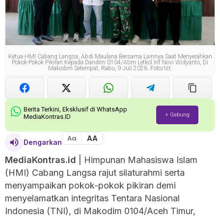
Ketua HMI Cabang Langsa, Abdi Maulana Bersama Lainnya Saat Menyerahkan
Pokok-Pokok Pikiran Kepada Dandim 0104/Atim Letkol Inf Novi Widyanto, Di
Makodim Setempat, Rabu, 9 Juli 2026. Foto/ist.
Berita Terkini, Eksklusif di WhatsApp
+ Gabung
MediaKontras.ID
AA
Aa
Dengarkan
MediaKontras.id
| Himpunan Mahasiswa Islam
(HMI) Cabang Langsa rajut silaturahmi serta
menyampaikan pokok-pokok pikiran demi
menyelamatkan integritas Tentara Nasional
Indonesia (TNI), di Makodim 0104/Aceh Timur,