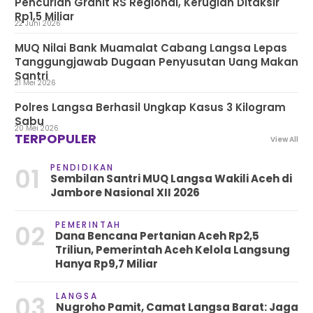
Pencurian Granit RS Regional, Kerugian Ditaksir
Rp1,5 Miliar
22 Juni 2026
MUQ Nilai Bank Muamalat Cabang Langsa Lepas
Tanggungjawab Dugaan Penyusutan Uang Makan
Santri
21 Mei 2026
Polres Langsa Berhasil Ungkap Kasus 3 Kilogram
Sabu
20 Mei 2026
TERPOPULER
View All
PENDIDIKAN
01
Sembilan Santri MUQ Langsa Wakili Aceh di
Jambore Nasional XII 2026
PEMERINTAH
02
Dana Bencana Pertanian Aceh Rp2,5
Triliun, Pemerintah Aceh Kelola Langsung
Hanya Rp9,7 Miliar
LANGSA
03
Nugroho Pamit, Camat Langsa Barat: Jaga