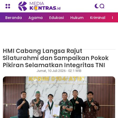
Beranda
Agama
Edukasi
Hukum
Kriminal
Li
HMI Cabang Langsa Rajut
MEDIAKONTRAS.ID
/
LANGSA
Silaturahmi dan Sampaikan Pokok
Pikiran Selamatkan Integritas TNI
Rapian
Jumat, 10 Juli 2026 - 02:1 WIB