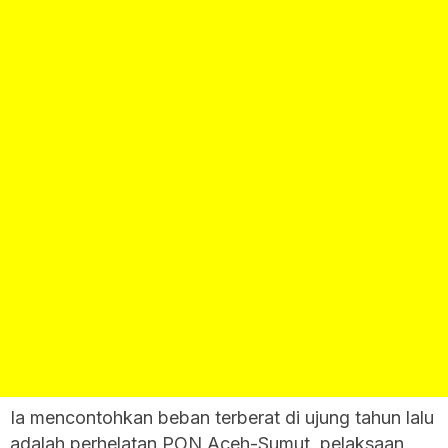
Ia mencontohkan beban terberat di ujung tahun lalu
adalah perhelatan PON Aceh-Sumut, pelaksaan