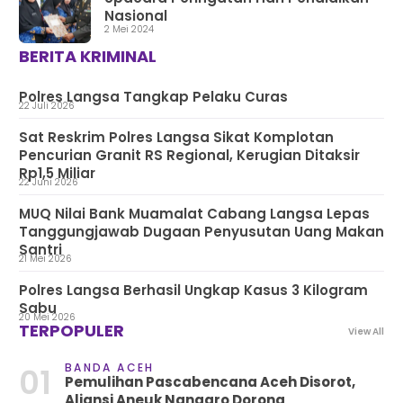
Nasional
2 Mei 2024
BERITA KRIMINAL
Polres Langsa Tangkap Pelaku Curas
22 Juli 2026
Sat Reskrim Polres Langsa Sikat Komplotan
Pencurian Granit RS Regional, Kerugian Ditaksir
Rp1,5 Miliar
22 Juni 2026
MUQ Nilai Bank Muamalat Cabang Langsa Lepas
Tanggungjawab Dugaan Penyusutan Uang Makan
Santri
21 Mei 2026
Polres Langsa Berhasil Ungkap Kasus 3 Kilogram
Sabu
20 Mei 2026
TERPOPULER
View All
BANDA ACEH
01
Pemulihan Pascabencana Aceh Disorot,
Aliansi Aneuk Nanggro Dorong