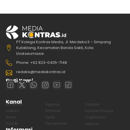
PT Kolega Kontras Media, Jl. Merdeka II – Simpang
Kutablang, Kecamatan Banda Sakti, Kota
Lhokseumawe.
Phone: +62 823-0405-7148
redaksi@mediakontras.id
Ikuti Kami
Kanal
Beranda
Agama
Edukasi
Hukum
Kriminal
Liputan Khusus
News
opini
Organisasi
Politik
Pemerintah
Sejarah
Informasi