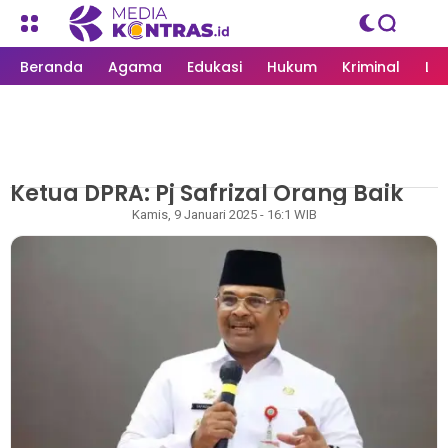
Beranda
Agama
Edukasi
Hukum
Kriminal
Li
Ketua DPRA: Pj Safrizal Orang Baik
MEDIAKONTRAS.ID
/
ACEH
Rizky
Kamis, 9 Januari 2025 - 16:1 WIB