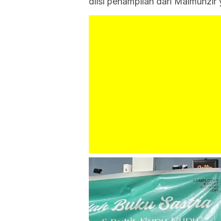
diisi penampilan dari Maimunzir