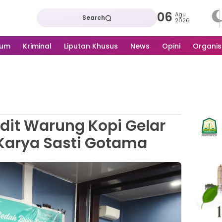
06
Agu
Search
2026
kum
Kriminal
Liputan Khusus
News
Opini
Organis
it Warung Kopi Gelar
Karya Sasti Gotama